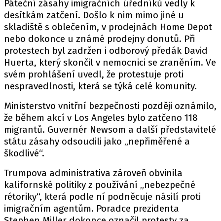
Páteční zásahy imigračních úředníků vedly k
desítkám zatčení. Došlo k nim mimo jiné u
skladiště s oblečením, v prodejnách Home Depot
nebo dokonce u známé prodejny donutů. Při
protestech byl zadržen i odborový předák David
Huerta, který skončil v nemocnici se zraněním. Ve
svém prohlášení uvedl, že protestuje proti
nespravedlnosti, která se týká celé komunity.
Ministerstvo vnitřní bezpečnosti později oznámilo,
že během akcí v Los Angeles bylo zatčeno 118
migrantů. Guvernér Newsom a další představitelé
státu zásahy odsoudili jako „nepřiměřené a
škodlivé“.
Trumpova administrativa zároveň obvinila
kalifornské politiky z používání „nebezpečné
rétoriky“, která podle ní podněcuje násilí proti
imigračním agentům. Poradce prezidenta
Stephen Miller dokonce označil protesty za