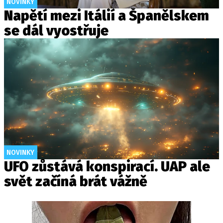
NOVINKY
Napětí mezi Itálií a Španělskem
se dál vyostřuje
NOVINKY
UFO zůstává konspirací. UAP ale
svět začíná brát vážně