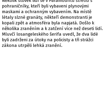
Několik stovek lidí se v Paramountu střetlo s
pohraničníky, kteří byli vybaveni plynovými
maskami a ochranným vybavením. Na místě
létaly slzné granáty, někteří demonstranti je
kopali zpět a atmosféra byla napjatá. Došlo k
několika zraněním a k zatčení více než deseti lidí.
Mluvčí losangeleského šerifa uvedl, že dva lidé
byli zadrženi za útoky na policisty a tři strážci
zákona utrpěli lehká zranění.