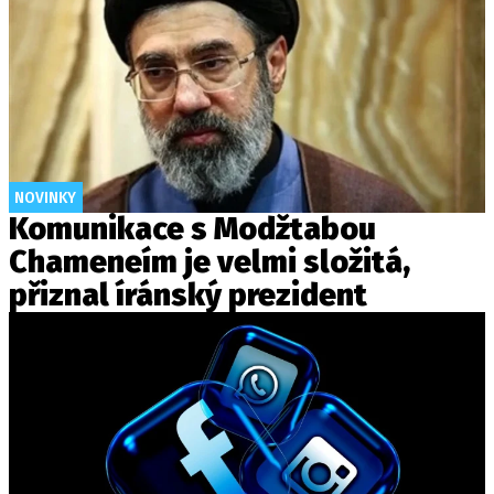
NOVINKY
Komunikace s Modžtabou
Chameneím je velmi složitá,
přiznal íránský prezident