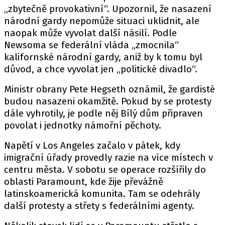
„zbytečně provokativní“. Upozornil, že nasazení
národní gardy nepomůže situaci uklidnit, ale
naopak může vyvolat další násilí. Podle
Newsoma se federální vláda „zmocnila“
kalifornské národní gardy, aniž by k tomu byl
důvod, a chce vyvolat jen „politické divadlo“.
Ministr obrany Pete Hegseth oznámil, že gardisté
budou nasazeni okamžitě. Pokud by se protesty
dále vyhrotily, je podle něj Bílý dům připraven
povolat i jednotky námořní pěchoty.
Napětí v Los Angeles začalo v pátek, kdy
imigrační úřady provedly razie na více místech v
centru města. V sobotu se operace rozšířily do
oblasti Paramount, kde žije převážně
latinskoamerická komunita. Tam se odehrály
další protesty a střety s federálními agenty.