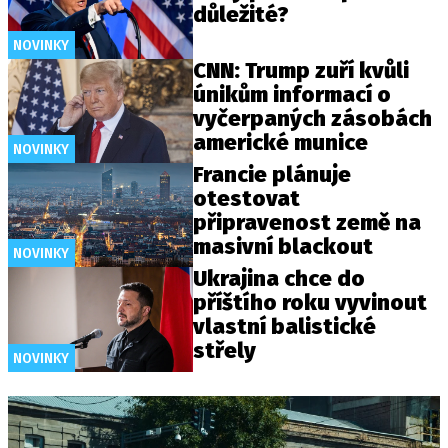
důležité?
NOVINKY
CNN: Trump zuří kvůli
únikům informací o
vyčerpaných zásobách
americké munice
NOVINKY
Francie plánuje
otestovat
připravenost země na
masivní blackout
NOVINKY
Ukrajina chce do
příštího roku vyvinout
vlastní balistické
střely
NOVINKY