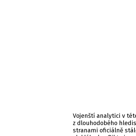
Vojenští analytici v té
z dlouhodobého hledi
stranami oficiálně stá