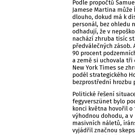
Podle propočtů Samuela
Jamese Martina může Í
dlouho, dokud má k dis
personál, bez ohledu 
odhadují, že v nepošk
nachází zhruba tisíc st
předválečných zásob. A
90 procent podzemních
a země si uchovala tři
New York Times se zhr
podél strategického H
bezprostřední hrozbu p
Politické řešení situa
fegyverszünet bylo po
konci května hovořil 
výhodnou dohodu, a v 
masivních náletů, írán
vyjádřil značnou skep