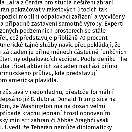
 Laira z Centra pro studia nešíření zbraní
rán pokračovat v raketových útocích tak
pozici mobilní odpalovací zařízení a vycvičený
na případné zastavení samotné výroby. Experti
ozených podzemních prostorech se stále
řel, což představuje přibližně 70 procent
merické tajné služby navíc předpokládají, že
 základen je přinejménech částečně funkčních
 čtvrtiny odpalovacích vozidel. Podle deníku The
uba třicet aktivních základen nachází přímo
ormuzského průlivu, kde představují
ro americká plavidla.
ce zůstává v nedohlednu, přestože formální
depsáno již 8. dubna. Donald Trump sice na
o tom, že Washington má na dosah velmi
případě krachu jednání hrozil obnovením
ský ministr zahraničí Abbás Araghčí však
si. Uvedl, že Teherán nemůže diplomatický