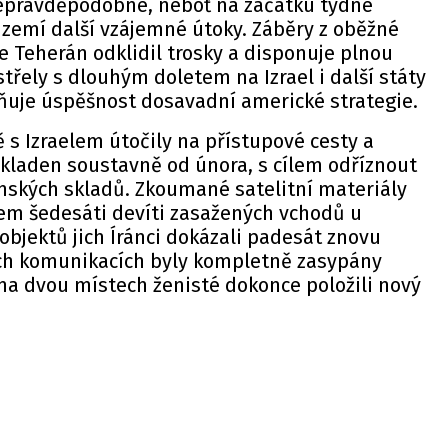
 nepravděpodobné, neboť na začátku týdne
zemí další vzájemné útoky. Záběry z oběžné
že Teherán odklidil trosky a disponuje plnou
třely s dlouhým doletem na Izrael i další státy
bňuje úspěšnost dosavadní americké strategie.
 s Izraelem útočily na přístupové cesty a
kladen soustavně od února, s cílem odříznout
enských skladů. Zkoumané satelitní materiály
lkem šedesáti devíti zasažených vchodů u
bjektů jich Íránci dokázali padesát znovu
ých komunikacích byly kompletně zasypány
na dvou místech ženisté dokonce položili nový