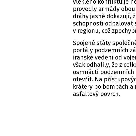
vleklého konfliktu je
provedly armády obou 
dráhy jasně dokazují, 
schopností odpalovat s
v regionu, což zpochy
Spojené státy společně
portály podzemních zá
íránské vedení od voj
však odhalily, že z ce
osmnácti podzemních o
otevřít. Na přístupov
krátery po bombách a 
asfaltový povrch.