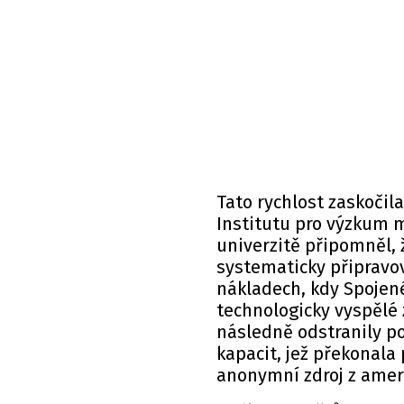
Tato rychlost zaskočil
Institutu pro výzkum 
univerzitě připomněl, 
systematicky připravov
nákladech, kdy Spojen
technologicky vyspělé z
následně odstranily p
kapacit, jež překonala
anonymní zdroj z amer