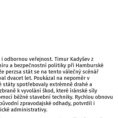
a i odbornou veřejnost. Timur Kadyšev z
míru a bezpečnostní politiky při Hamburské
že perzsa stát se na tento válečný scénář
al dvacet let. Poukázal na nepoměr v
é státy spotřebovaly extrémně drahé a
braně k vyvolání škod, které íránské síly
omocí běžné stavební techniky. Rychlou obnovu
 původní zpravodajské odhady, potvrdil i
ické administrativy.