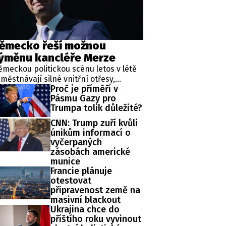
ěmecko řeší možnou
ýměnu kancléře Merze
meckou politickou scénu letos v létě
městnávají silné vnitřní otřesy,
Proč je příměří v
rotože vládní Křesťanskédemokratická
Pásmu Gazy pro
ie (CDU) čelí rostoucím debatám o
Trumpa tolik důležité?
žném odvolání kancléře Friedricha
rze. Pouhý rok po nástupu do úřadu
CNN: Trump zuří kvůli
lí šéf německé vlády propadu
únikům informací o
pularity a klesající důvěře voličů, což
vyčerpaných
uvisí s oslabenou ekonomikou i
zásobách americké
epopulárními reformami.
munice
Francie plánuje
otestovat
připravenost země na
masivní blackout
Ukrajina chce do
příštího roku vyvinout