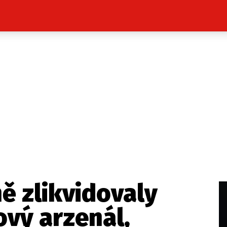
Celebrity
Novinky
Sport
Počasí
takt
Vydavatel
ost? Máte pro nás důležitou zprávu, příb
Pošlete nám mail na:
redakce@press1.cz
ě zlikvidovaly
Nejlepší z vás odměníme
ový arzenál,