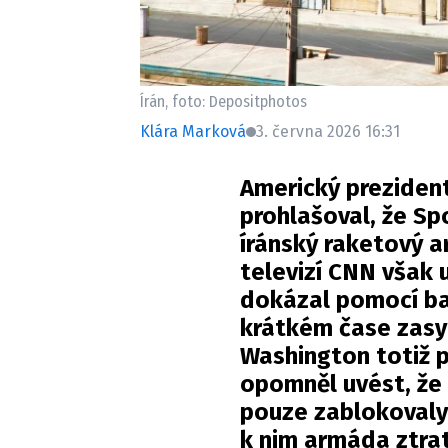
Írán, foto: Depositphotos
Klára Marková
3. června 2026 16:31
Americký preziden
prohlašoval, že Sp
íránský raketový a
televizí CNN však u
dokázal pomocí ba
krátkém čase zasy
Washington totiž 
opomněl uvést, že
pouze zablokovaly
k nim armáda ztrat