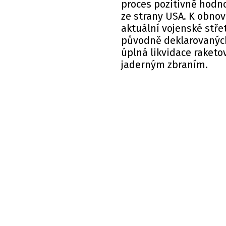
proces pozitivně hodno
ze strany USA. K obnov
aktuální vojenské stře
původně deklarovaných 
úplná likvidace raket
jaderným zbraním.