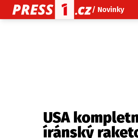
/ Novinky
O nás
O redakci
Kon
Zaznamenali jste udál
USA kompletn
íránský raket