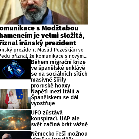
omunikace s Modžtabou
hameneím je velmi složitá,
řiznal íránský prezident
ánský prezident Masúd Pezeškján ve
ředu přiznal, že komunikace s novým
Během migrační krize
ejvyšším vůdcem Modžtabou
ve španělské enklávě
hameneím je v současné době velmi
se na sociálních sítích
ožitá. Hlavní představitel země se totiž
masivně šířily
d svého nástupu do funkce na
proruské hoaxy
řejnosti neukázal, k čemuž přispělo
Napětí mezi Itálií a
eho zranění z nedávného americko-
Španělskem se dál
raelského úderu, při němž zahynul
vyostřuje
ho otec.
UFO zůstává
konspirací. UAP ale
svět začíná brát vážně
Německo řeší možnou