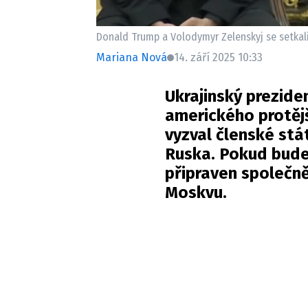
Donald Trump a Volodymyr Zelenskyj se setkali
Mariana Nová
14. září 2025 10:33
Ukrajinský prezide
amerického protěj
vyzval členské stá
Ruska. Pokud bude 
připraven společně
Moskvu.