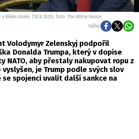
 v Bílém domě. (18.8.2025), foto: The White House
Sdílej:
nt Volodymyr Zelenskyj podpořil
ška Donalda Trumpa, který v dopise
ty NATO, aby přestaly nakupovat ropu z
vyslyšen, je Trump podle svých slov
 se spojenci uvalit další sankce na