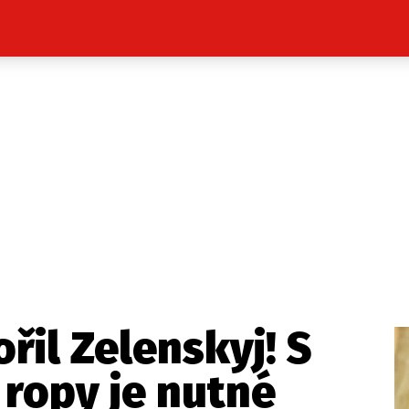
Celebrity
Novinky
Sport
Počasí
takt
Vydavatel
ost? Máte pro nás důležitou zprávu, příb
Pošlete nám mail na:
redakce@press1.cz
il Zelenskyj! S
Nejlepší z vás odměníme
ropy je nutné