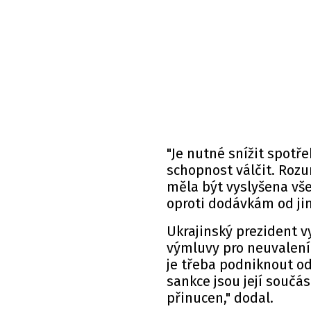
"Je nutné snížit spotř
schopnost válčit. Rozu
měla být vyslyšena vše
oproti dodávkám od ji
Ukrajinský prezident v
výmluvy pro neuvalení 
je třeba podniknout od
sankce jsou její součá
přinucen," dodal.