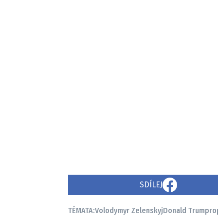
SDÍLEJ
TÉMATA:
Volodymyr Zelenskyj
Donald Trump
ro