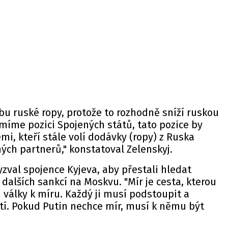
ebu ruské ropy, protože to rozhodně sníží ruskou
míme pozici Spojených států, tato pozice by
mi, kteří stále volí dodávky (ropy) z Ruska
ných partnerů,"
konstatoval
Zelenskyj.
yzval spojence Kyjeva, aby přestali hledat
dalších sankcí na Moskvu. "Mír je cesta, kterou
 války k míru. Každý ji musí podstoupit a
stí. Pokud Putin nechce mír, musí k němu být