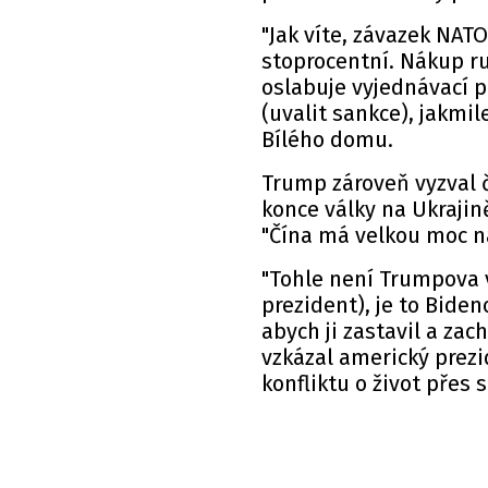
"Jak víte, závazek NATO
stoprocentní. Nákup ru
oslabuje vyjednávací p
(uvalit sankce), jakmil
Bílého domu.
Trump zároveň vyzval č
konce války na Ukrajině
"Čína má velkou moc na
"Tohle není Trumpova v
prezident), je to Bide
abych ji zastavil a zach
vzkázal americký prezid
konfliktu o život přes s