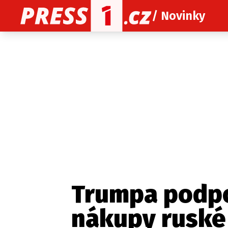
/ Novinky
O nás
O redakci
Kon
Zaznamenali jste udál
Trumpa podpoř
nákupy ruské 