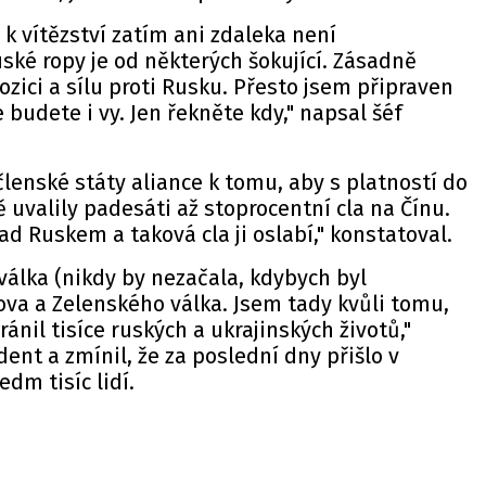
 k vítězství zatím ani zdaleka není
ské ropy je od některých šokující. Zásadně
ozici a sílu proti Rusku. Přesto jsem připraven
e budete i vy. Jen řekněte kdy," napsal šéf
lenské státy aliance k tomu, aby s platností do
 uvalily padesáti až stoprocentní cla na Čínu.
d Ruskem a taková cla ji oslabí," konstatoval.
álka (nikdy by nezačala, kdybych byl
nova a Zelenského válka. Jsem tady kvůli tomu,
ránil tisíce ruských a ukrajinských životů,"
ent a zmínil, že za poslední dny přišlo v
edm tisíc lidí.