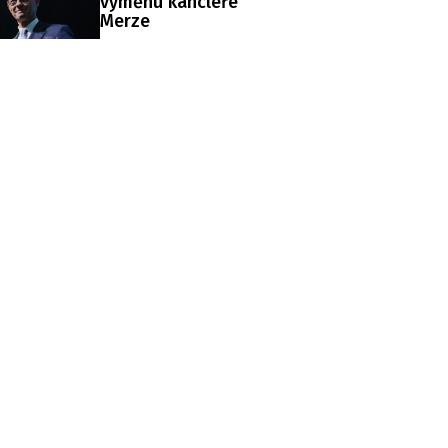
výměnu kancléře
Merze