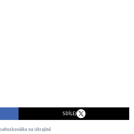
SDÍLEJ
pa
Rusko
válka na Ukrajině