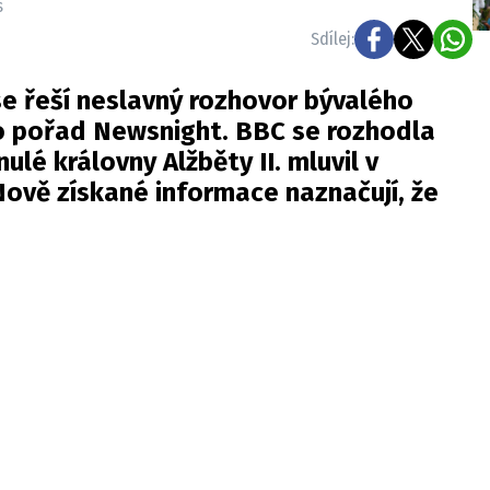
s
Sdílej:
se řeší neslavný rozhovor bývalého
o pořad Newsnight. BBC se rozhodla
nulé královny Alžběty II. mluvil v
Nově získané informace naznačují, že