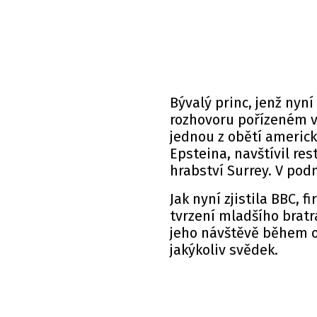
Bývalý princ, jenž nyn
rozhovoru pořízeném v 
jednou z obětí americk
Epsteina, navštívil re
hrabství Surrey. V podn
Jak nyní zjistila
BBC
, f
tvrzení mladšího bratr
jeho návštěvě během o
jakýkoliv svědek.