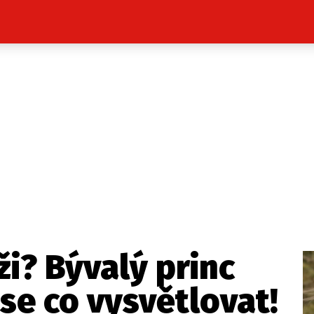
Celebrity
Novinky
Sport
Počasí
takt
Vydavatel
ost? Máte pro nás důležitou zprávu, příb
Pošlete nám mail na:
redakce@press1.cz
ži? Bývalý princ
Nejlepší z vás odměníme
e co vysvětlovat!