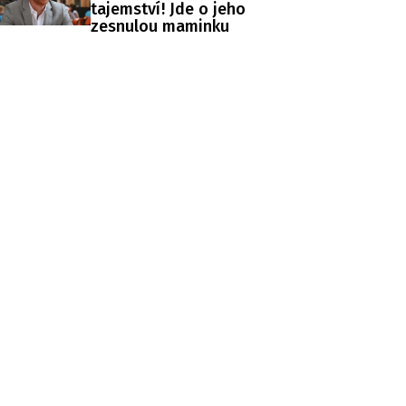
tajemství! Jde o jeho
zesnulou maminku