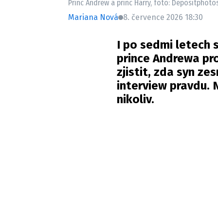
Princ Andrew a princ Harry, foto: Depositphoto
Mariana Nová
8. července 2026 18:30
I po sedmi letech 
prince Andrewa pr
zjistit, zda syn zes
interview pravdu. 
nikoliv.