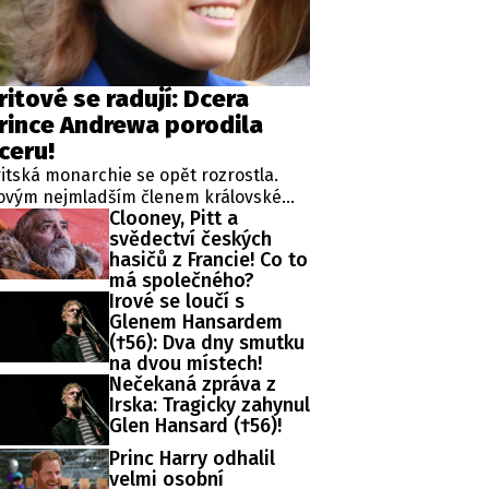
ritové se radují: Dcera
rince Andrewa porodila
ceru!
itská monarchie se opět rozrostla.
ovým nejmladším členem královské
Clooney, Pitt a
diny, v jejímž čele stojí král Karel III., je
svědectví českých
vorozená dcera princezny Eugenie,
hasičů z Francie! Co to
dné z dcer kontroverzního prince
má společného?
ndrewa.
Irové se loučí s
Glenem Hansardem
(†56): Dva dny smutku
na dvou místech!
Nečekaná zpráva z
Irska: Tragicky zahynul
Glen Hansard (†56)!
Princ Harry odhalil
velmi osobní