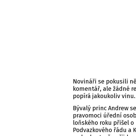
Novináři se pokusili n
komentář, ale žádné r
popírá jakoukoliv vinu
Bývalý princ Andrew se
pravomoci úřední osoby
loňského roku přišel o
Podvazkového řádu a Kr