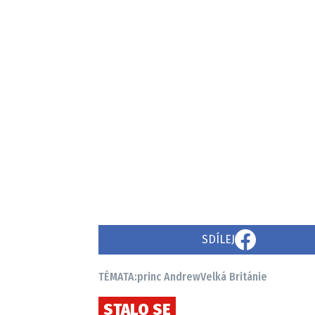
SDÍLEJ
TÉMATA:
princ Andrew
Velká Británie
STALO SE