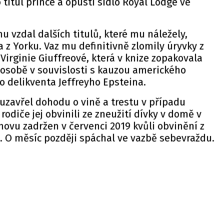
 titul prince a opustí sídlo Royal Lodge ve
nu vzdal dalších titulů, které mu náležely,
a z Yorku. Vaz mu definitivně zlomily úryvky z
rginie Giuffreové, která v knize zopakovala
 osobě v souvislosti s kauzou amerického
o delikventa Jeffreyho Epsteina.
 uzavřel dohodu o vině a trestu v případu
ž rodiče jej obvinili ze zneužití dívky v domě v
novu zadržen v červenci 2019 kvůli obvinění z
 O měsíc později spáchal ve vazbě sebevraždu.