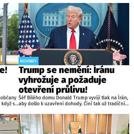
NOVINKY
e!
Trump se nemění: Íránu
vyhrožuje a požaduje
otevření průlivu!
 občany
Šéf Bílého domu Donald Trump vyvíjí tlak na Írán,
 když se
aby došlo k uzavření dohody. Činí tak už tradičním
ule 1 v
způsobem, kdy Teheránu hrozí vojenským
e stal
úderem v případě, že nedojde k otevření
é
Hormuzského průlivu.