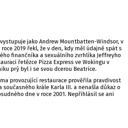
í vystupuje jako Andrew Mountbatten-Windsor, v
roce 2019 řekl, že v den, kdy měl údajně spát s
ého finančníka a sexuálního zvrhlíka Jeffreyho
stauraci řetězce Pizza Express ve Wokingu v
iku prý byl i se svou dcerou Beatrice.
irma provozující restaurace prověřila pravdivost
a současného krále Karla III. a nenašla důkaz o
sudného dne v roce 2001. Nepřihlásil se ani