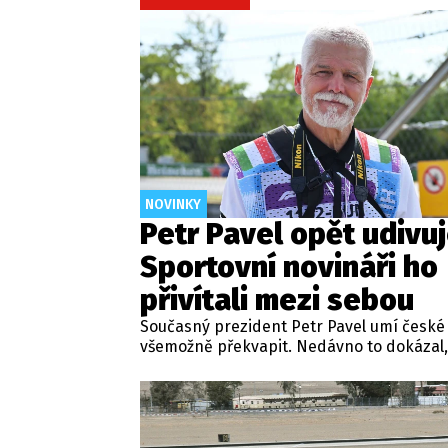
NOVINKY
Petr Pavel opět udivuj
Sportovní novináři ho
přivítali mezi sebou
Současný prezident Petr Pavel umí české
všemožně překvapit. Nedávno to dokázal,
představil jako fotograf na závodech Form
Maďarsku. Nyní se v té souvislosti dokonc
členem Klubu sportovních novinářů Česk
republiky (KSN).