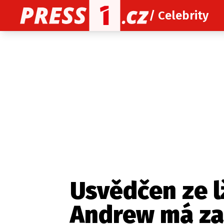
/ Celebrity
O nás
O redakci
Kon
Zaznamenali jste udál
Usvědčen ze l
Andrew má zas