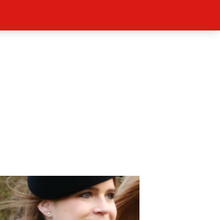
ěh, fotografie, videa?