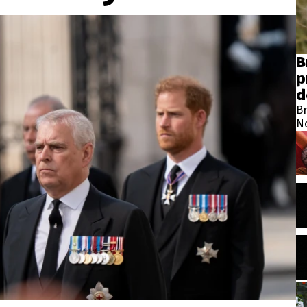
B
p
d
Br
N
ro
no
je
A