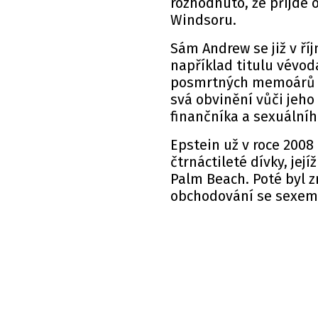
rozhodnuto, že přijde o
Windsoru.
Sám Andrew se již v říj
například titulu vévod
posmrtných memoárů Vi
svá obvinění vůči jeho
finančníka a sexuálníh
Epstein už v roce 2008
čtrnáctileté dívky, její
Palm Beach. Poté byl z
obchodování se sexem.