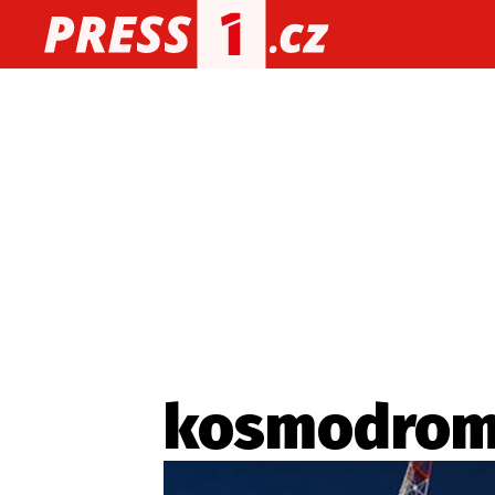
O nás
O redakci
Kon
Zaznamenali jste udál
kosmodrom