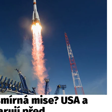
smírná mise? USA a
rují před