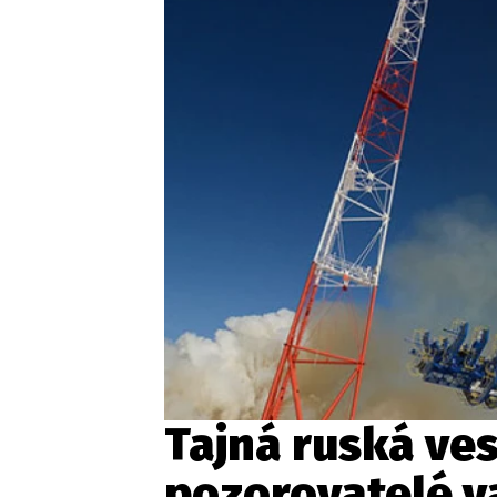
Tajná ruská ve
pozorovatelé va