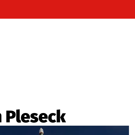
Celebrity
Novinky
Sport
Počasí
takt
Vydavatel
ost? Máte pro nás důležitou zprávu, příb
Pošlete nám mail na:
redakce@press1.cz
 Pleseck
Nejlepší z vás odměníme