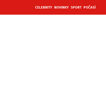
CELEBRITY
NOVINKY
SPORT
POČASÍ
ěh, fotografie, videa?