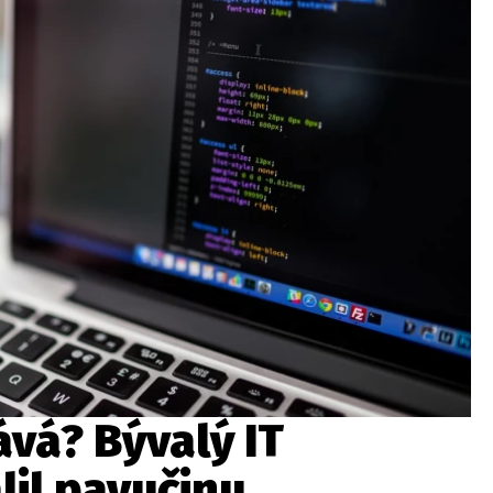
vá? Bývalý IT
lil pavučinu