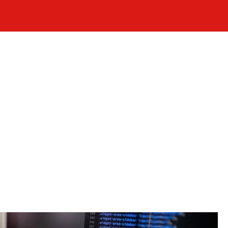
Celebrity
Novinky
Sport
Počasí
takt
Vydavatel
ost? Máte pro nás důležitou zprávu, příb
Pošlete nám mail na:
redakce@press1.cz
Nejlepší z vás odměníme