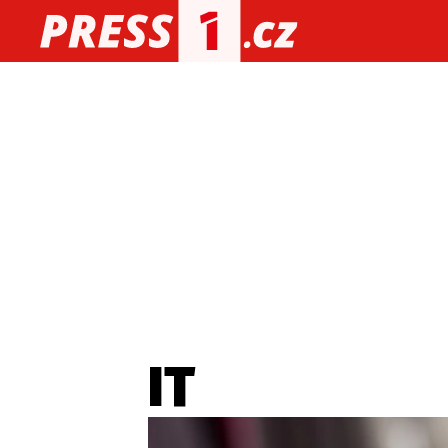
O nás
O redakci
Kon
Zaznamenali jste udál
IT