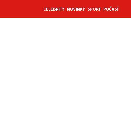
CELEBRITY
NOVINKY
SPORT
POČASÍ
ěh, fotografie, videa?