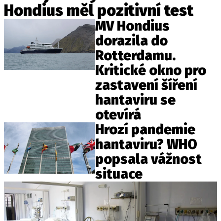
Hondius měl pozitivní test
MV Hondius
dorazila do
Rotterdamu.
Kritické okno pro
zastavení šíření
hantaviru se
otevírá
Hrozí pandemie
hantaviru? WHO
popsala vážnost
situace