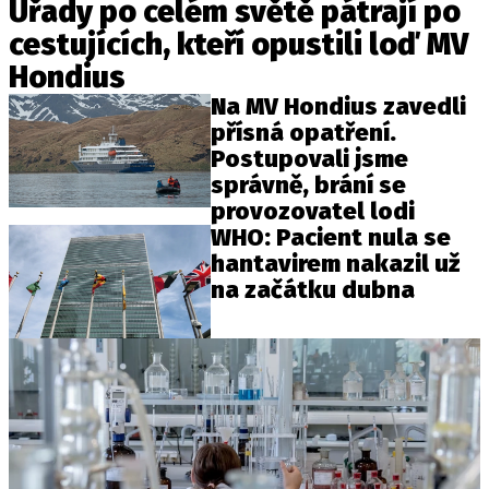
Úřady po celém světě pátrají po
cestujících, kteří opustili loď MV
Hondius
Na MV Hondius zavedli
přísná opatření.
Postupovali jsme
správně, brání se
provozovatel lodi
WHO: Pacient nula se
hantavirem nakazil už
na začátku dubna