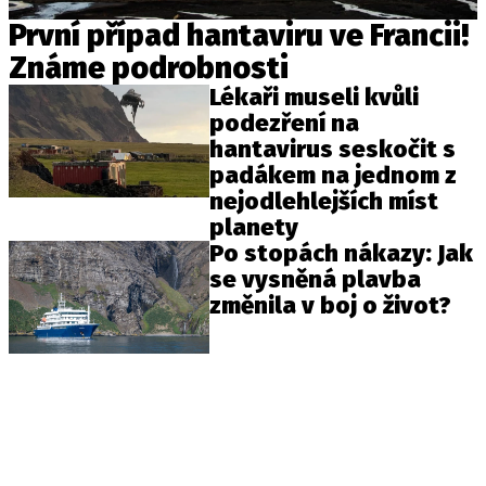
První případ hantaviru ve Francii!
Známe podrobnosti
Lékaři museli kvůli
podezření na
hantavirus seskočit s
padákem na jednom z
nejodlehlejších míst
planety
Po stopách nákazy: Jak
se vysněná plavba
změnila v boj o život?