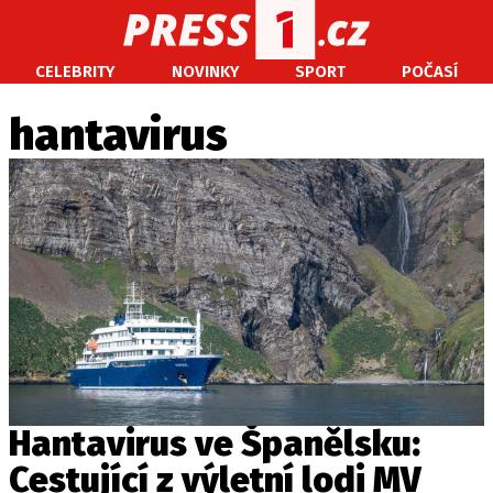
CELEBRITY
NOVINKY
SPORT
POČASÍ
CELEBRITY
NOVINKY
SPORT
POČASÍ
hantavirus
Máte příběh, fotku nebo video?
Pošlete e-mail na PRESS1.cz
O NÁS
O REDAKCI
KONTAKT
VYDAVATEL
Hantavirus ve Španělsku:
Cestující z výletní lodi MV