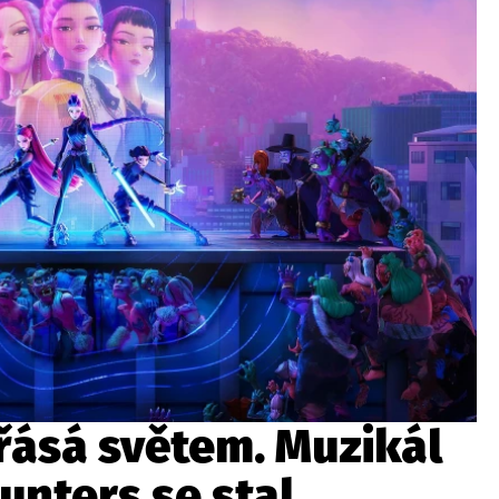
řásá světem. Muzikál
nters se stal