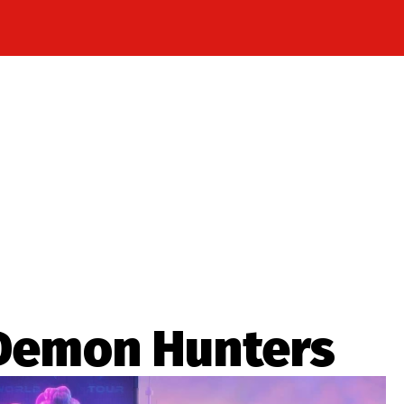
Celebrity
Novinky
Sport
Počasí
takt
Vydavatel
ost? Máte pro nás důležitou zprávu, příb
Pošlete nám mail na:
redakce@press1.cz
 Demon Hunters
Nejlepší z vás odměníme