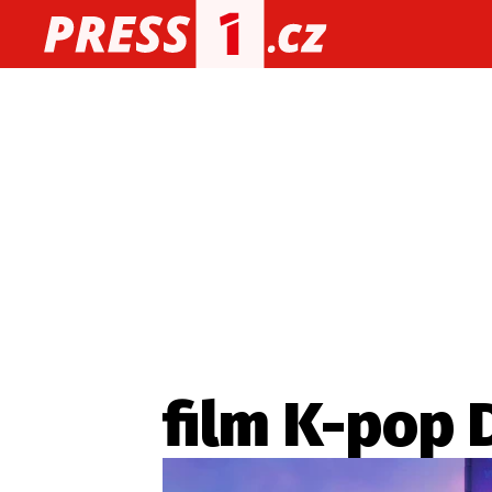
O nás
O redakci
Kon
Zaznamenali jste udál
film K-pop