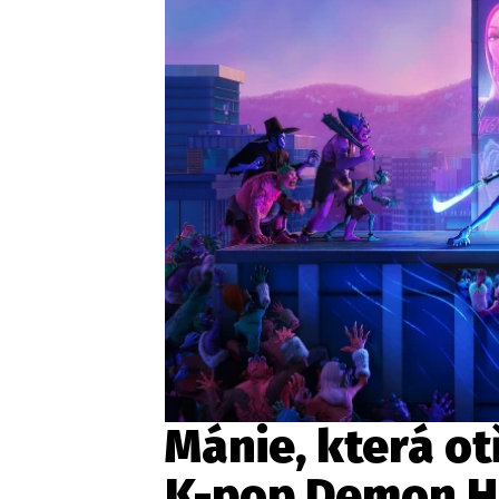
Mánie, která ot
K-pop Demon Hu