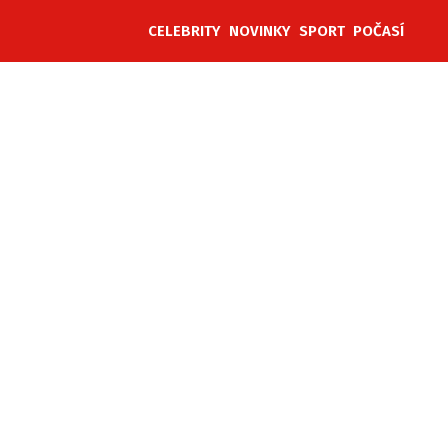
CELEBRITY
NOVINKY
SPORT
POČASÍ
ěh, fotografie, videa?