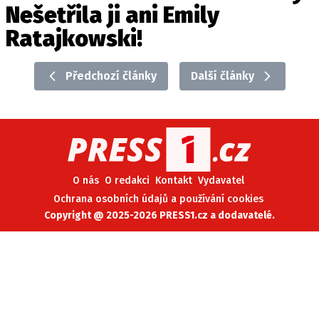
Nešetřila ji ani Emily
Ratajkowski!
Předchozí články
Další články
O nás
O redakci
Kontakt
Vydavatel
Ochrana osobních údajů a používání cookies
Copyright @ 2025-2026 PRESS1.cz a dodavatelé.