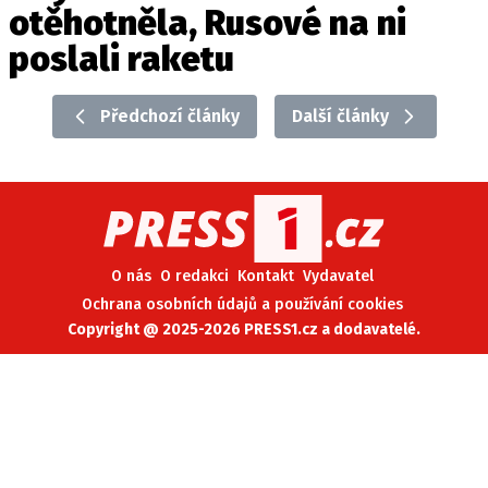
otěhotněla, Rusové na ni
poslali raketu
Předchozí články
Další články
O nás
O redakci
Kontakt
Vydavatel
Ochrana osobních údajů a používání cookies
Copyright @ 2025-2026 PRESS1.cz a dodavatelé.