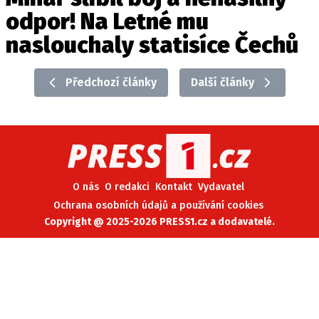
odpor! Na Letné mu
naslouchaly statisíce Čechů
Předchozí články
Další články
O nás
O redakci
Kontakt
Vydavatel
Ochrana osobních údajů a používání cookies
Copyright @ 2025-2026 PRESS1.cz a dodavatelé.