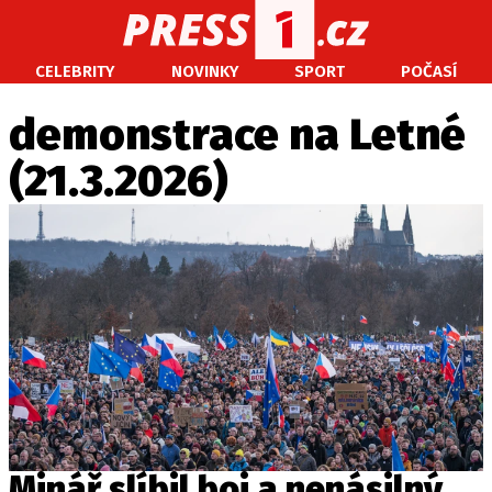
CELEBRITY
NOVINKY
SPORT
POČASÍ
CELEBRITY
NOVINKY
SPORT
POČASÍ
demonstrace na Letné
Máte příběh, fotku nebo video?
(21.3.2026)
Pošlete e-mail na PRESS1.cz
O NÁS
O REDAKCI
KONTAKT
VYDAVATEL
Minář slíbil boj a nenásilný