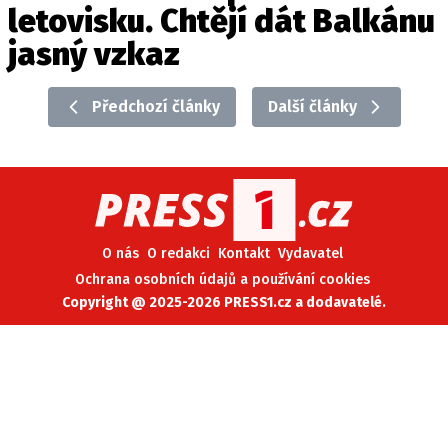
letovisku. Chtějí dát Balkánu
jasný vzkaz
Předchozí články
Další články
O nás
O redakci
Kontakt
Vydavatel
Ochrana osobních údajů a používání cookies
Copyright @ 2025-2026 PRESS1.cz a dodavatelé.