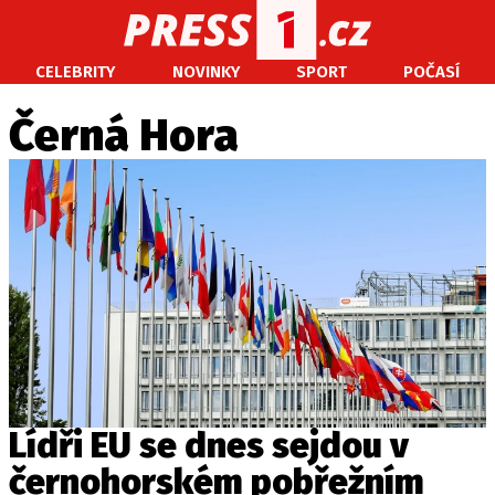
CELEBRITY
NOVINKY
SPORT
POČASÍ
CELEBRITY
NOVINKY
SPORT
POČASÍ
Černá Hora
Máte příběh, fotku nebo video?
Pošlete e-mail na PRESS1.cz
O NÁS
O REDAKCI
KONTAKT
VYDAVATEL
Lídři EU se dnes sejdou v
černohorském pobřežním