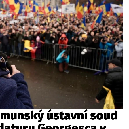
munský ústavní soud
daturu Georgesca v