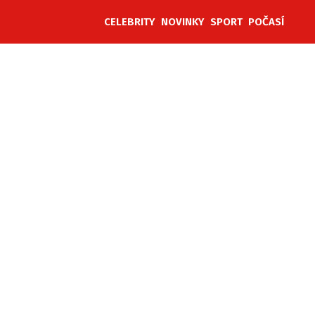
CELEBRITY
NOVINKY
SPORT
POČASÍ
ěh, fotografie, videa?