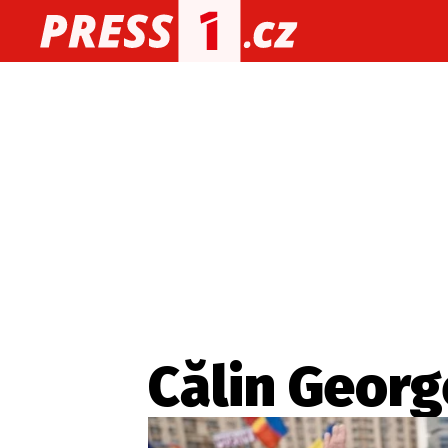
O nás
O redakci
Kon
Zaznamenali jste udál
Călin Geor