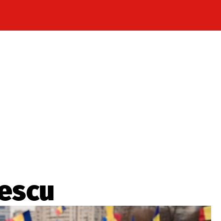
Celebrity
Novinky
Sport
Počasí
takt
Vydavatel
ost? Máte pro nás důležitou zprávu, příb
Pošlete nám mail na:
redakce@press1.cz
gescu
Nejlepší z vás odměníme