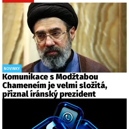
NOVINKY
Komunikace s Modžtabou
Chameneím je velmi složitá,
přiznal íránský prezident