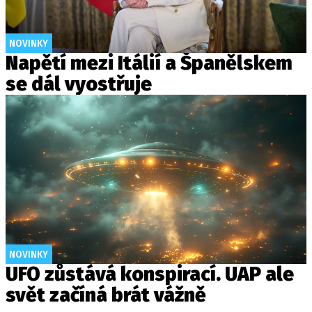
NOVINKY
Napětí mezi Itálií a Španělskem
se dál vyostřuje
NOVINKY
UFO zůstává konspirací. UAP ale
svět začíná brát vážně