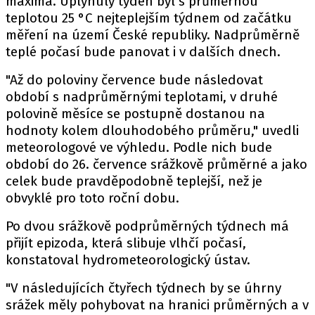
maxima. Uplynulý týden byl s průměrnou
teplotou 25 °C nejteplejším týdnem od začátku
měření na území České republiky. Nadprůměrně
teplé počasí bude panovat i v dalších dnech.
"Až do poloviny července bude následovat
období s nadprůměrnými teplotami, v druhé
polovině měsíce se postupně dostanou na
hodnoty kolem dlouhodobého průměru," uvedli
meteorologové ve výhledu. Podle nich bude
období do 26. července srážkově průměrné a jako
celek bude pravděpodobně teplejší, než je
obvyklé pro toto roční dobu.
Po dvou srážkově podprůměrných týdnech má
přijít epizoda, která slibuje vlhčí počasí,
konstatoval hydrometeorologický ústav.
"V následujících čtyřech týdnech by se úhrny
srážek měly pohybovat na hranici průměrných a v