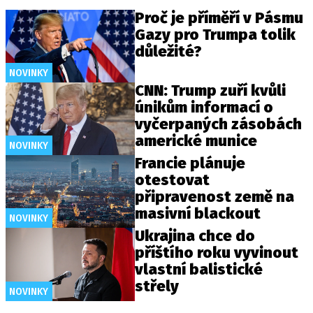
Proč je příměří v Pásmu
Gazy pro Trumpa tolik
důležité?
NOVINKY
CNN: Trump zuří kvůli
únikům informací o
vyčerpaných zásobách
americké munice
NOVINKY
Francie plánuje
otestovat
připravenost země na
masivní blackout
NOVINKY
Ukrajina chce do
příštího roku vyvinout
vlastní balistické
střely
NOVINKY