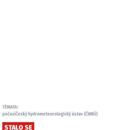
TÉMATA:
počasí
Český hydrometeorologický ústav (ČHMÚ)
STALO SE