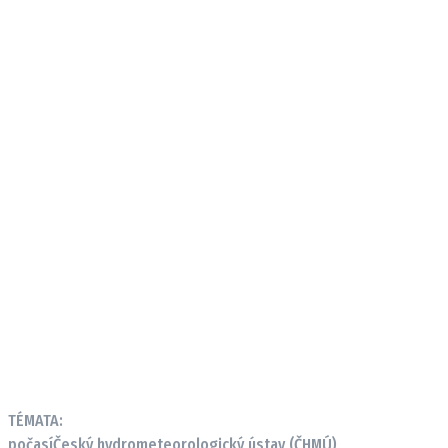
TÉMATA:
počasí
Český hydrometeorologický ústav (ČHMÚ)