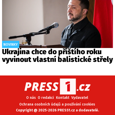
NOVINKY
Ukrajina chce do příštího roku
vyvinout vlastní balistické střely
O nás
O redakci
Kontakt
Vydavatel
Ochrana osobních údajů a používání cookies
Copyright @ 2025-2026 PRESS1.cz a dodavatelé.