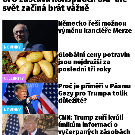
svět začíná brát vážně
Německo řeší možnou
výměnu kancléře Merze
NOVINKY
Globální ceny potravin
jsou nejdražší za
poslední tři roky
CELEBRITY
Proč je příměří v Pásmu
Gazy pro Trumpa tolik
důležité?
NOVINKY
CNN: Trump zuří kvůli
únikům informací o
vyčerpaných zásobách