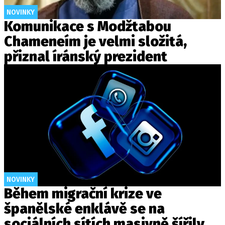
NOVINKY
Komunikace s Modžtabou
Chameneím je velmi složitá,
přiznal íránský prezident
NOVINKY
Během migrační krize ve
španělské enklávě se na
sociálních sítích masivně šířily