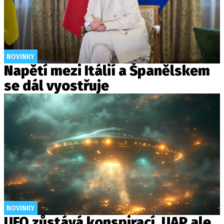
NOVINKY
Napětí mezi Itálií a Španělskem
se dál vyostřuje
NOVINKY
UFO zůstává konspirací. UAP ale