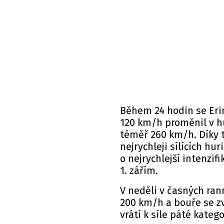
Během 24 hodin se Erin
120 km/h proměnil v hu
téměř 260 km/h. Díky t
nejrychleji sílících hu
o nejrychlejší intenzi
1. zářím.
V neděli v časných ran
200 km/h a bouře se zv
vrátí k síle páté kateg