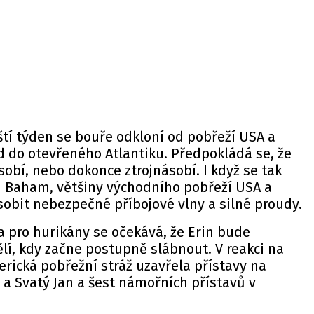
ští týden se bouře odkloní od pobřeží USA a
 do otevřeného Atlantiku. Předpokládá se, že
ásobí, nebo dokonce ztrojnásobí. I když se tak
h Baham, většiny východního pobřeží USA a
obit nebezpečné příbojové vlny a silné proudy.
 pro hurikány se očekává, že Erin bude
lí, kdy začne postupně slábnout. V reakci na
rická pobřežní stráž uzavřela přístavy na
a Svatý Jan a šest námořních přístavů v