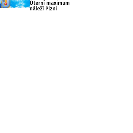
Úterní maximum
náleží Plzni