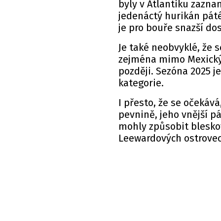
byly v Atlantiku zazna
jedenáctý hurikán páté
je pro bouře snazší do
Je také neobvyklé, že s
zejména mimo Mexický z
později. Sezóna 2025 j
kategorie.
I přesto, že se očekáv
pevnině, jeho vnější p
mohly způsobit blesko
Leewardových ostrovec