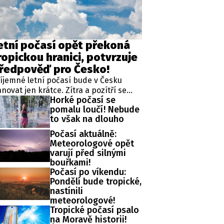
etní počasí opět překoná
ropickou hranici, potvrzuje
ředpověď pro Česko!
íjemné letní počasí bude v Česku
novat jen krátce. Zítra a pozítří se
Horké počasí se
ploty vrátí na normální hodnoty, ale již
pomalu loučí! Nebude
neděli má být opět výrazně přes 30
to však na dlouho
upňů. Upozornil na to Český
ydrometeorologický ústav (ČHMÚ).
Počasí aktuálně:
Meteorologové opět
varují před silnými
bouřkami!
Počasí po víkendu:
Pondělí bude tropické,
nastínili
meteorologové!
Tropické počasí psalo
na Moravě historii!