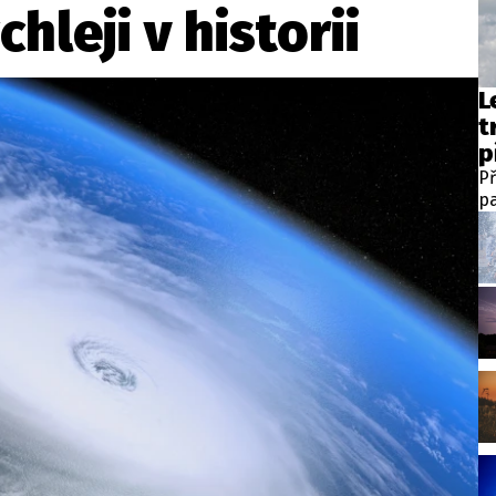
hleji v historii
L
t
p
Př
pa
te
v 
st
h