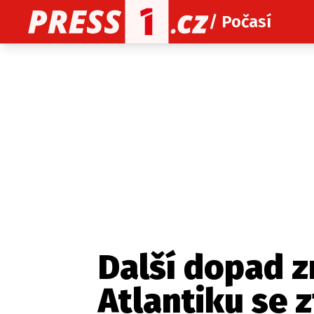
/ Počasí
O nás
O redakci
Kon
Zaznamenali jste udál
Další dopad z
Atlantiku se 