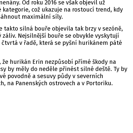
menány. Od roku 2016 se však objevil už
 kategorie, což ukazuje na rostoucí trend, kdy
sáhnout maximální síly.
e takto silná bouře objevila tak brzy v sezóně,
áliv. Nejsilnější bouře se obvykle vyskytují
e čtvrtá v řadě, která se pyšní hurikánem páté
á, že hurikán Erin nezpůsobí přímé škody na
ásy by měly do neděle přinést silné deště. Ty by
vé povodně a sesuvy půdy v severních
h, na Panenských ostrovech a v Portoriku.