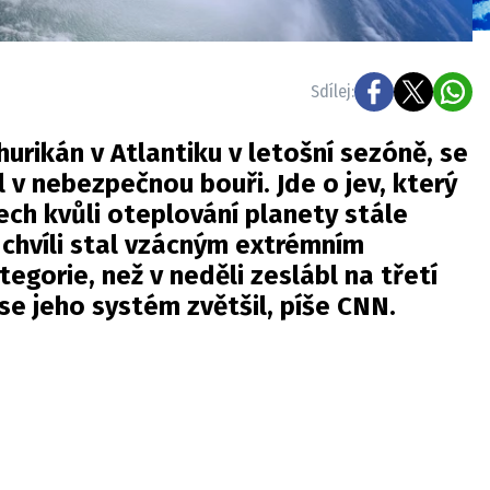
Sdílej:
 hurikán v Atlantiku v letošní sezóně, se
l v nebezpečnou bouři. Jde o jev, který
tech kvůli oteplování planety stále
a chvíli stal vzácným extrémním
egorie, než v neděli zeslábl na třetí
 se jeho systém zvětšil, píše
CNN
.