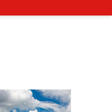
ěh, fotografie, videa?