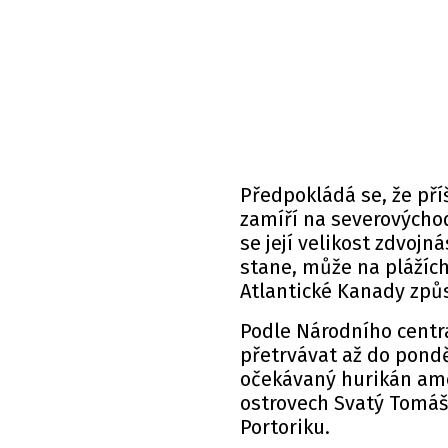
Předpokládá se, že pří
zamíří na severovýchod
se její velikost zdvojn
stane, může na plážíc
Atlantické Kanady způs
Podle Národního centra
přetrvávat až do pondě
očekávaný hurikán ame
ostrovech Svatý Tomáš 
Portoriku.