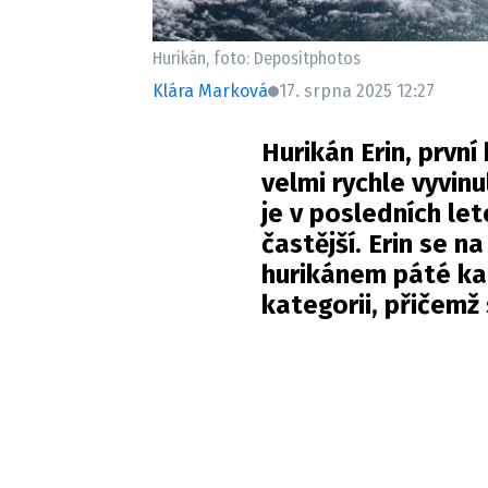
Hurikán, foto: Depositphotos
Klára Marková
17. srpna 2025 12:27
Hurikán Erin, první
velmi rychle vyvinu
je v posledních le
častější. Erin se n
hurikánem páté kat
kategorii, přičemž