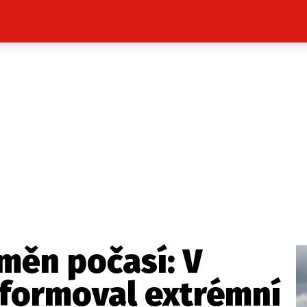
Celebrity
Novinky
Sport
Počasí
takt
Vydavatel
ost? Máte pro nás důležitou zprávu, příb
Pošlete nám mail na:
redakce@press1.cz
měn počasí: V
Nejlepší z vás odměníme
zformoval extrémní