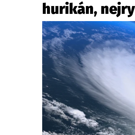
hurikán, nejryc