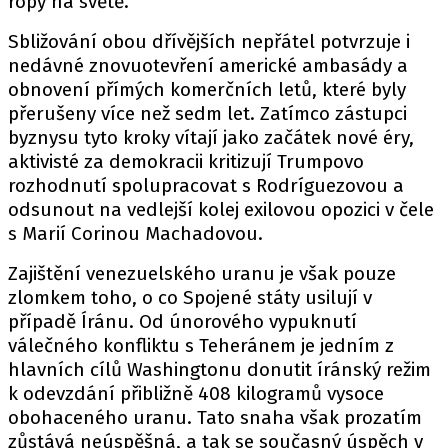
ropy na světě.
Sbližování obou dřívějších nepřátel potvrzuje i
nedávné znovuotevření americké ambasády a
obnovení přímých komerčních letů, které byly
přerušeny více než sedm let. Zatímco zástupci
byznysu tyto kroky vítají jako začátek nové éry,
aktivisté za demokracii kritizují Trumpovo
rozhodnutí spolupracovat s Rodríguezovou a
odsunout na vedlejší kolej exilovou opozici v čele
s Marií Corinou Machadovou.
Zajištění venezuelského uranu je však pouze
zlomkem toho, o co Spojené státy usilují v
případě Íránu. Od únorového vypuknutí
válečného konfliktu s Teheránem je jedním z
hlavních cílů Washingtonu donutit íránský režim
k odevzdání přibližně 408 kilogramů vysoce
obohaceného uranu. Tato snaha však prozatím
zůstává neúspěšná, a tak se současný úspěch v