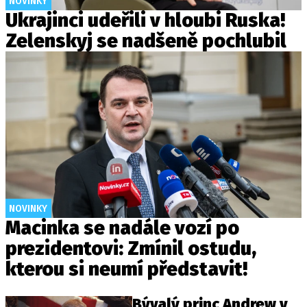
NOVINKY
Ukrajinci udeřili v hloubi Ruska!
Zelenskyj se nadšeně pochlubil
NOVINKY
Macinka se nadále vozí po
prezidentovi: Zmínil ostudu,
kterou si neumí představit!
Bývalý princ Andrew v