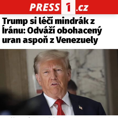
Trump si léčí mindrák z
CELEBRITY
NOVINKY
SPORT
POČASÍ
Íránu: Odváží obohacený
Máte příběh, fotku nebo video?
uran aspoň z Venezuely
Pošlete e-mail na PRESS1.cz
O NÁS
O REDAKCI
KONTAKT
VYDAVATEL