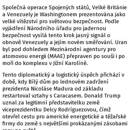
Společná operace Spojených států, Velké Británie
a Venezuely je Washingtonem prezentována jako
velké vítězství pro světovou bezpečnost. Podle
vyjádření Národního úřadu pro jadernou
bezpečnost vysílá tento krok jasný signál o
obnově Venezuely a jejím novém směřování. Uran
byl pod dohledem Mezinárodní agentury pro
atomovou energii (MAAE) přepraven po souši i po
moři do komplexu v Jižní Karolíně.
Tento diplomatický a logistický úspěch přichází v
době, kdy Bílý dům po lednovém zadržení
prezidenta Nicoláse Madura od základu
restartoval vztahy s Caracasem. Donald Trump
uznal za legitimní představitelku země
viceprezidentku Delcy Rodríguezovou, čímž
otevřel cestu pro americké energetické a těžařské
firmy do země s největšími prokázanými zásobami