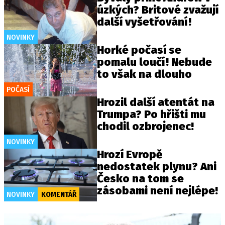
úzkých? Britové zvažují
další vyšetřování!
NOVINKY
Horké počasí se
pomalu loučí! Nebude
to však na dlouho
POČASÍ
Hrozil další atentát na
Trumpa? Po hřišti mu
chodil ozbrojenec!
NOVINKY
Hrozí Evropě
nedostatek plynu? Ani
Česko na tom se
zásobami není nejlépe!
NOVINKY
KOMENTÁŘ