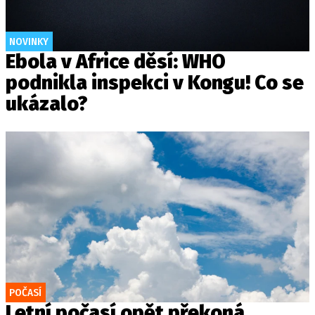
NOVINKY
Ebola v Africe děsí: WHO
podnikla inspekci v Kongu! Co se
ukázalo?
POČASÍ
Letní počasí opět překoná