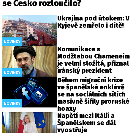
se Česko rozloučilo?
Ukrajina pod útokem: V
Kyjevě zemřelo i dítě!
NOVINKY
Komunikace s
Modžtabou Chameneím
je velmi složitá, přiznal
íránský prezident
NOVINKY
Během migrační krize
ve španělské enklávě
se na sociálních sítích
masivně šířily proruské
NOVINKY
hoaxy
Napětí mezi Itálií a
Španělskem se dál
vyostřuje