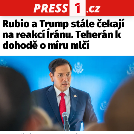
Rubio a Trump stále čekají
CELEBRITY
NOVINKY
SPORT
POČASÍ
na reakcí Íránu. Teherán k
Máte příběh, fotku nebo video?
dohodě o míru mlčí
Pošlete e-mail na PRESS1.cz
O NÁS
O REDAKCI
KONTAKT
VYDAVATEL