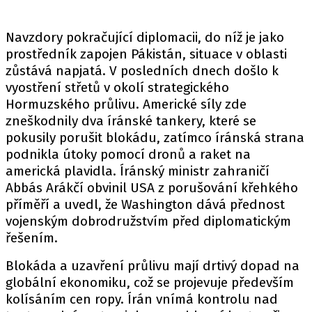
Navzdory pokračující diplomacii, do níž je jako
prostředník zapojen Pákistán, situace v oblasti
zůstává napjatá. V posledních dnech došlo k
vyostření střetů v okolí strategického
Hormuzského průlivu. Americké síly zde
zneškodnily dva íránské tankery, které se
pokusily porušit blokádu, zatímco íránská strana
podnikla útoky pomocí dronů a raket na
americká plavidla. Íránský ministr zahraničí
Abbás Arákčí obvinil USA z porušování křehkého
příměří a uvedl, že Washington dává přednost
vojenským dobrodružstvím před diplomatickým
řešením.
Blokáda a uzavření průlivu mají drtivý dopad na
globální ekonomiku, což se projevuje především
kolísáním cen ropy. Írán vnímá kontrolu nad