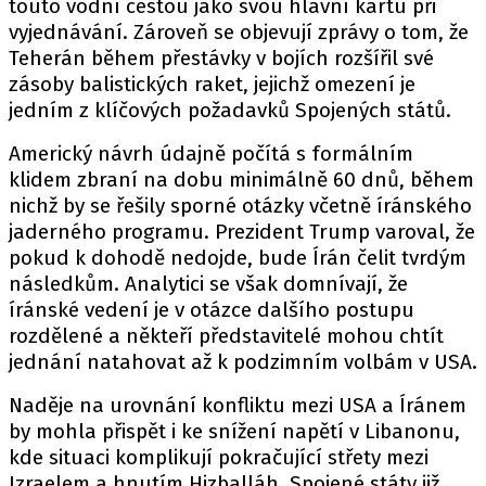
touto vodní cestou jako svou hlavní kartu při
vyjednávání. Zároveň se objevují zprávy o tom, že
Teherán během přestávky v bojích rozšířil své
zásoby balistických raket, jejichž omezení je
jedním z klíčových požadavků Spojených států.
Americký návrh údajně počítá s formálním
klidem zbraní na dobu minimálně 60 dnů, během
nichž by se řešily sporné otázky včetně íránského
jaderného programu. Prezident Trump varoval, že
pokud k dohodě nedojde, bude Írán čelit tvrdým
následkům. Analytici se však domnívají, že
íránské vedení je v otázce dalšího postupu
rozdělené a někteří představitelé mohou chtít
jednání natahovat až k podzimním volbám v USA.
Naděje na urovnání konfliktu mezi USA a Íránem
by mohla přispět i ke snížení napětí v Libanonu,
kde situaci komplikují pokračující střety mezi
Izraelem a hnutím Hizballáh. Spojené státy již