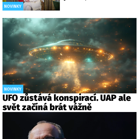
NOVINKY
NOVINKY
UFO zůstává konspirací. UAP ale
svět začíná brát vážně