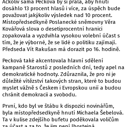
Ačkoliv sama Pecková by si přála, aby hnutí
dosáhlo 13 procent hlasů i více, za úspěch bude
považovat jakýkoliv výsledek nad 10 procent.
Místopředsedkyně Poslanecké sněmovny Věra
Kovářová slova o desetiprocentní hranici
zopakovala a vyzdvihla vysokou volební účast s
tím, že je výborné, že se lidé o politiku zajímají.
Předseda Vít Rakušan má dorazit po 16. hodině.
Pecková také akcentovala hlavní sdělení
kampaně Starostů z posledních dní, tedy apel na
demokratické hodnoty. Zdůraznila, že pro ni je
důležité vítězství takových stran, které to budou
myslet vážně s Českem i Evropskou unií a budou
chránit demokracii a svobodu.
První, kdo byl ve štábu k dispozici novinářům,
byla místopředsedkyně hnutí Michaela Šebelová.
Ta v kulise zdejšího bufetu poděkovala voličům
za účast a za to, že jim není lhostejná