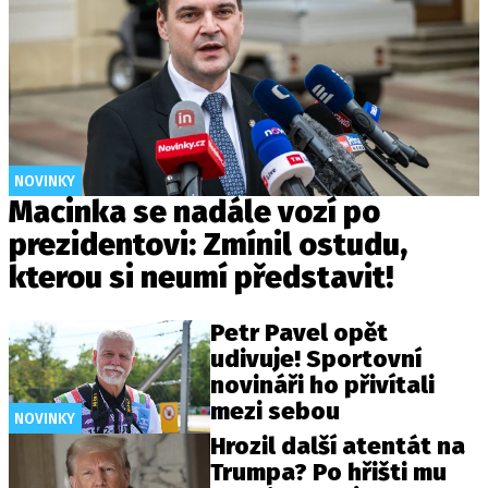
NOVINKY
Macinka se nadále vozí po
prezidentovi: Zmínil ostudu,
kterou si neumí představit!
Petr Pavel opět
udivuje! Sportovní
novináři ho přivítali
mezi sebou
NOVINKY
Hrozil další atentát na
Trumpa? Po hřišti mu