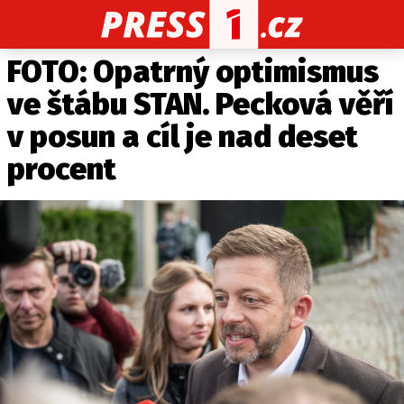
FOTO: Opatrný optimismus
CELEBRITY
NOVINKY
SPORT
POČASÍ
ve štábu STAN. Pecková věří
Máte příběh, fotku nebo video?
v posun a cíl je nad deset
Pošlete e-mail na PRESS1.cz
procent
O NÁS
O REDAKCI
KONTAKT
VYDAVATEL