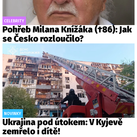
CELEBRITY
Pohřeb Milana Knížáka (†86): Jak
se Česko rozloučilo?
NOVINKY
Ukrajina pod útokem: V Kyjevě
zemřelo i dítě!