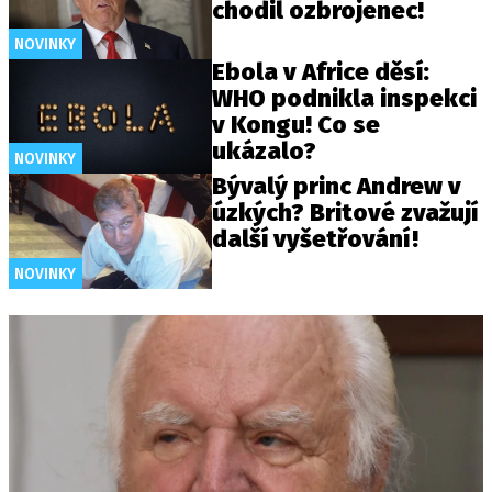
chodil ozbrojenec!
NOVINKY
Ebola v Africe děsí:
WHO podnikla inspekci
v Kongu! Co se
ukázalo?
NOVINKY
Bývalý princ Andrew v
úzkých? Britové zvažují
další vyšetřování!
NOVINKY