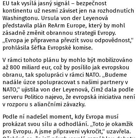
EU tak vysílá jasný signál – bezpečnost
kontinentu už nesmí záviset jen na rozhodnutích
Washingtonu. Ursula von der Leyenová
představila plán
ReArm Europe
, který by mohl
zásadně změnit obrannou strategii Evropy.
„Evropa je připravena převzít svou odpovědnost,“
prohlásila šéfka Evropské komise.
V rámci tohoto plánu by mohlo být mobilizováno
až 800 miliard eur, což by posílilo jak evropskou
obranu, tak spolupráci v rámci NATO. „Budeme
nadále úzce spolupracovat s našimi partnery v
NATO,“ ujistila von der Leyenová, čímž dala podle
serveru
Politico
najevo, že evropská iniciativa není
v rozporu s aliančními závazky.
Podle ní nadešel moment, kdy Evropa musí
prokázat svou sílu a odhodlání. „Toto je okamžik
pro Evropu. A jsme připraveni vykročit,“ uzavřela.