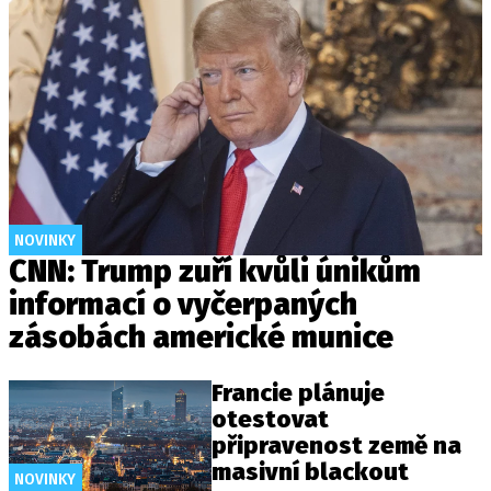
NOVINKY
CNN: Trump zuří kvůli únikům
informací o vyčerpaných
zásobách americké munice
Francie plánuje
otestovat
připravenost země na
masivní blackout
NOVINKY