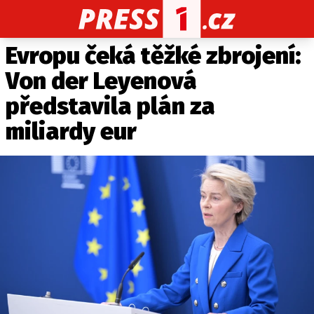
Evropu čeká těžké zbrojení:
CELEBRITY
NOVINKY
SPORT
POČASÍ
Von der Leyenová
Máte příběh, fotku nebo video?
představila plán za
Pošlete e-mail na PRESS1.cz
miliardy eur
O NÁS
O REDAKCI
KONTAKT
VYDAVATEL