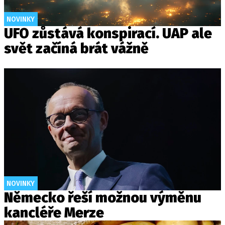
NOVINKY
UFO zůstává konspirací. UAP ale
svět začíná brát vážně
NOVINKY
Německo řeší možnou výměnu
kancléře Merze