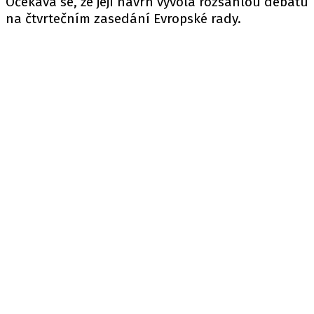
Očekává se, že její návrh vyvolá rozsáhlou debatu
na čtvrtečním zasedání Evropské rady.