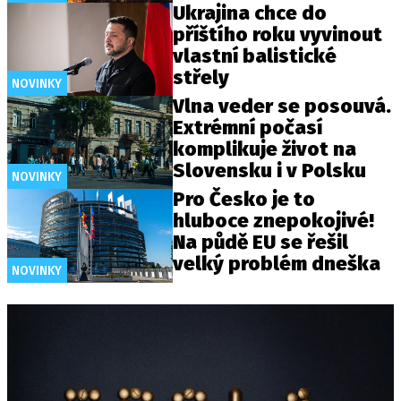
Ukrajina chce do
příštího roku vyvinout
vlastní balistické
střely
NOVINKY
Vlna veder se posouvá.
Extrémní počasí
komplikuje život na
Slovensku i v Polsku
NOVINKY
Pro Česko je to
hluboce znepokojivé!
Na půdě EU se řešil
velký problém dneška
NOVINKY