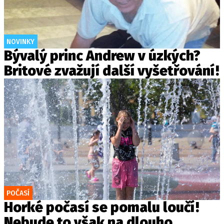
NOVINKY
Bývalý princ Andrew v úzkých?
Britové zvažují další vyšetřování!
POČASÍ
Horké počasí se pomalu loučí!
Nebude to však na dlouho