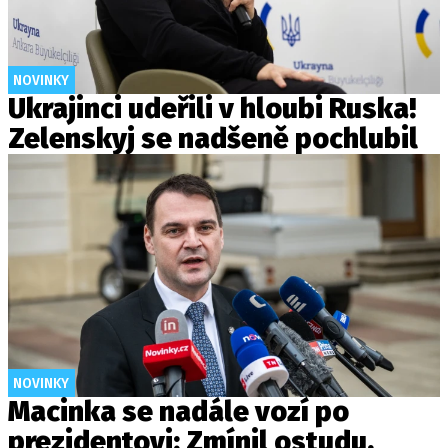
NOVINKY
Ukrajinci udeřili v hloubi Ruska!
Zelenskyj se nadšeně pochlubil
NOVINKY
Macinka se nadále vozí po
prezidentovi: Zmínil ostudu,