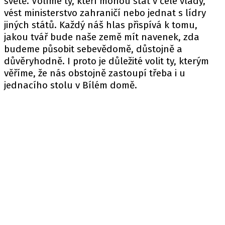
světě. Volíme ty, kteří mohou stát v čele vlády,
vést ministerstvo zahraničí nebo jednat s lídry
jiných států. Každý náš hlas přispívá k tomu,
jakou tvář bude naše země mít navenek, zda
budeme působit sebevědomě, důstojně a
důvěryhodně. I proto je důležité volit ty, kterým
věříme, že nás obstojně zastoupí třeba i u
jednacího stolu v Bílém domě.