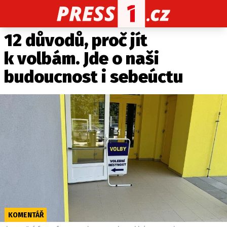
12 důvodů, proč jít
CELEBRITY
NOVINKY
SPORT
POČASÍ
k volbám. Jde o naši
Máte příběh, fotku nebo video?
budoucnost i sebeúctu
Pošlete e-mail na PRESS1.cz
O NÁS
O REDAKCI
KONTAKT
VYDAVATEL
KOMENTÁŘ