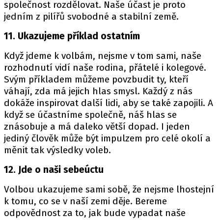
společnost rozdělovat. Naše účast je proto
jedním z pilířů svobodné a stabilní země.
11. Ukazujeme příklad ostatním
Když jdeme k volbám, nejsme v tom sami, naše
rozhodnutí vidí naše rodina, přátelé i kolegové.
Svým příkladem můžeme povzbudit ty, kteří
váhají, zda má jejich hlas smysl. Každý z nás
dokáže inspirovat další lidi, aby se také zapojili. A
když se účastníme společně, náš hlas se
znásobuje a má daleko větší dopad. I jeden
jediný člověk může být impulzem pro celé okolí a
měnit tak výsledky voleb.
12. Jde o naši sebeúctu
Volbou ukazujeme sami sobě, že nejsme lhostejní
k tomu, co se v naší zemi děje. Bereme
odpovědnost za to, jak bude vypadat naše