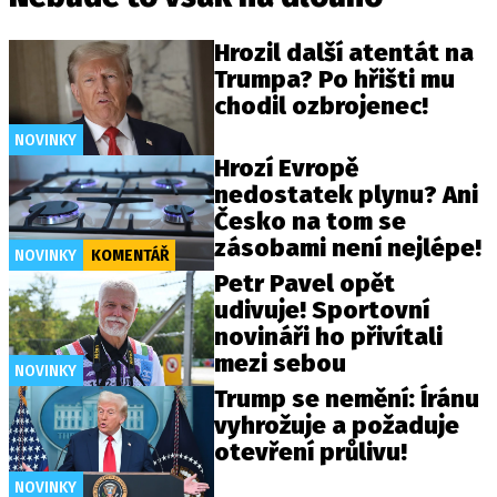
Hrozil další atentát na
Trumpa? Po hřišti mu
chodil ozbrojenec!
NOVINKY
Hrozí Evropě
nedostatek plynu? Ani
Česko na tom se
zásobami není nejlépe!
NOVINKY
KOMENTÁŘ
Petr Pavel opět
udivuje! Sportovní
novináři ho přivítali
mezi sebou
NOVINKY
Trump se nemění: Íránu
vyhrožuje a požaduje
otevření průlivu!
NOVINKY