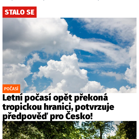
STALO SE
POČASÍ
Letní počasí opět překoná
tropickou hranici, potvrzuje
předpověď pro Česko!