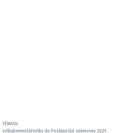
TÉMATA:
volby
komentář
volby do Poslanecké sněmovny 2025