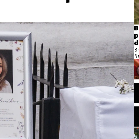
B
p
d
Br
N
ro
no
je
A