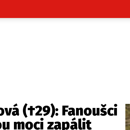
Celebrity
Novinky
Sport
Počasí
takt
Vydavatel
ost? Máte pro nás důležitou zprávu, příb
Pošlete nám mail na:
redakce@press1.cz
vá (†29): Fanoušci
Nejlepší z vás odměníme
u moci zapálit