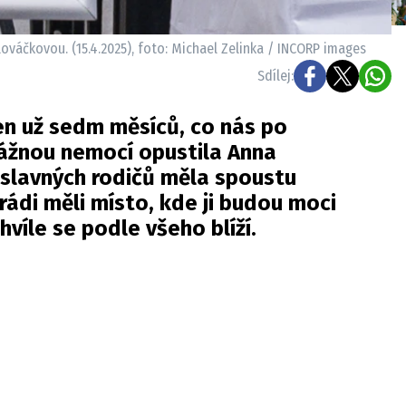
ováčkovou. (15.4.2025), foto: Michael Zelinka / INCORP images
Sdílej:
en už sedm měsíců, co nás po
vážnou nemocí opustila Anna
 slavných rodičů měla spoustu
rádi měli místo, kde ji budou moci
chvíle se podle všeho blíží.