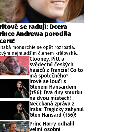
ritové se radují: Dcera
rince Andrewa porodila
ceru!
itská monarchie se opět rozrostla.
ovým nejmladším členem královské
Clooney, Pitt a
diny, v jejímž čele stojí král Karel III., je
svědectví českých
vorozená dcera princezny Eugenie,
hasičů z Francie! Co to
dné z dcer kontroverzního prince
má společného?
ndrewa.
Irové se loučí s
Glenem Hansardem
(†56): Dva dny smutku
na dvou místech!
Nečekaná zpráva z
Irska: Tragicky zahynul
Glen Hansard (†56)!
Princ Harry odhalil
velmi osobní