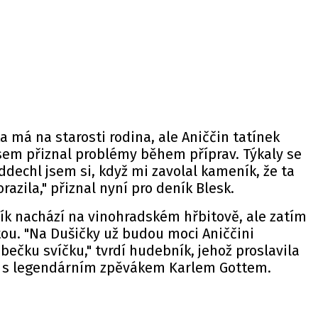
a má na starosti rodina, ale Aniččin tatínek
sem přiznal problémy během příprav. Týkaly se
echl jsem si, když mi zavolal kameník, že ta
razila," přiznal nyní pro
deník
Blesk.
ík nachází na vinohradském hřbitově, ale zatím
ou. "Na Dušičky už budou moci Aniččini
bečku svíčku," tvrdí hudebník, jehož proslavila
e s legendárním zpěvákem Karlem Gottem.