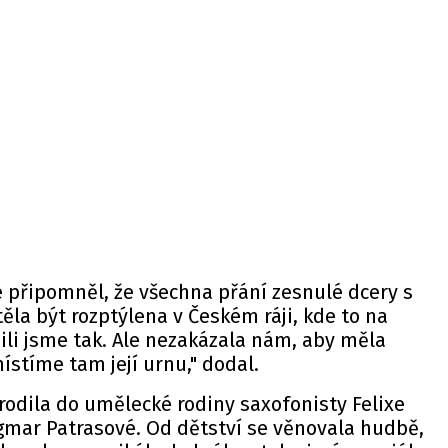
 připomněl, že všechna přání zesnulé dcery s
ěla být rozptýlena v Českém ráji, kde to na
ili jsme tak. Ale nezakázala nám, aby měla
ístíme tam její urnu," dodal.
odila do umělecké rodiny saxofonisty Felixe
gmar Patrasové. Od dětství se věnovala hudbě,