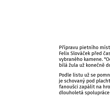
Přípravu pietního míst
Felix Slováček před ča
vybraného kamene. "Odd
bílá žula už konečně do
Podle listu už se pomn
je schovaný pod placht
fanoušci zapálit na hro
dlouholetá spoluprác