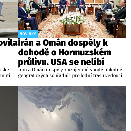
NOVINKY
ovila
Írán a Omán dospěly k
dohodě o Hormuzském
průlivu. USA se nelíbí
enské
Írán a Omán dospěly k vzájemné shodě ohledně
hnutí
geografických souřadnic pro lodní trasu vedoucí
eskalaci
strategickým Hormuzským průlivem. Podle
kým
vyjádření íránského ministerstva zahraničí se
upci
nyní připravuje společné oficiální prohlášení,
h států
pokud do celého procesu nevstoupí třetí strany.
ikt.