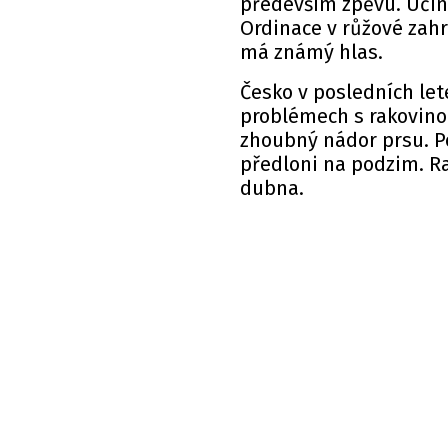
především zpěvu. Účink
Ordinace v růžové zahr
má známý hlas.
Česko v posledních let
problémech s rakovinou
zhoubný nádor prsu. Po
předloni na podzim. Ra
dubna.