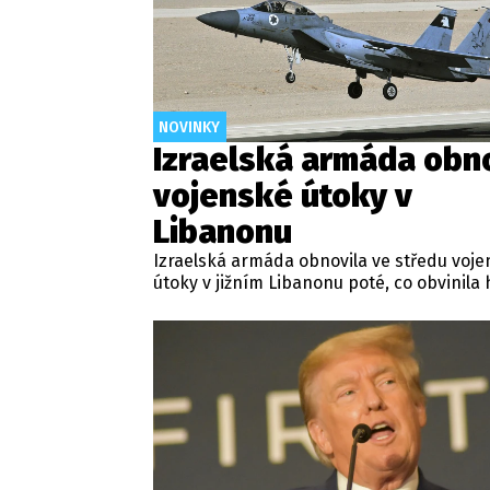
NOVINKY
Izraelská armáda obn
vojenské útoky v
Libanonu
Izraelská armáda obnovila ve středu voj
útoky v jižním Libanonu poté, co obvinila 
Hizballáh z porušení platného příměří. K 
došlo navzdory probíhajícím diplomatic
jednáním v italské metropoli, kde se zást
obou stran snaží pod patronací Spojenýc
ukončit měsíce trvající přeshraniční konfl