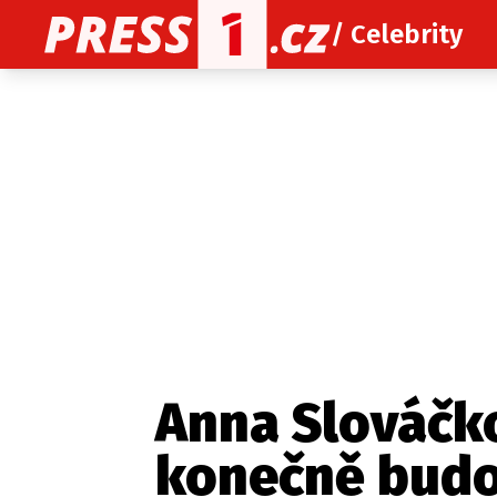
/ Celebrity
O nás
O redakci
Kon
Zaznamenali jste udál
Anna Slováčko
konečně budo