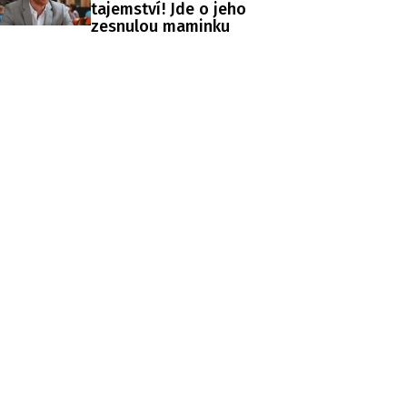
tajemství! Jde o jeho
zesnulou maminku