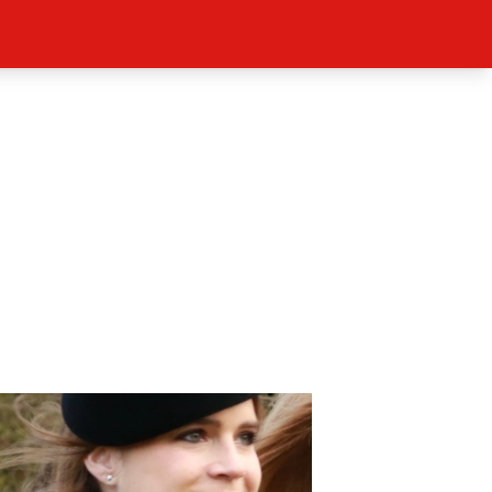
ěh, fotografie, videa?