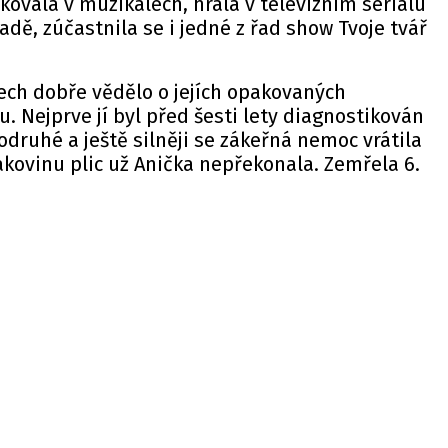
ovala v muzikálech, hrála v televizním seriálu
adě, zúčastnila se i jedné z řad show Tvoje tvář
ech dobře vědělo o jejích opakovaných
. Nejprve jí byl před šesti lety diagnostikován
druhé a ještě silněji se zákeřná nemoc vrátila
kovinu plic už Anička nepřekonala. Zemřela 6.