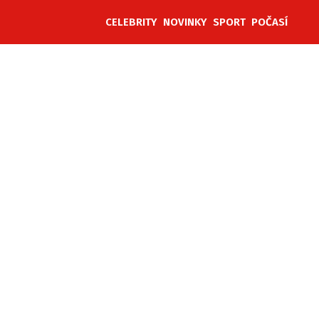
CELEBRITY
NOVINKY
SPORT
POČASÍ
ěh, fotografie, videa?