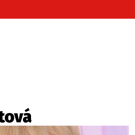
Celebrity
Novinky
Sport
Počasí
takt
Vydavatel
ost? Máte pro nás důležitou zprávu, příb
Pošlete nám mail na:
redakce@press1.cz
tová
Nejlepší z vás odměníme