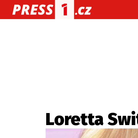
O nás
O redakci
Kon
Zaznamenali jste udál
Loretta Swi