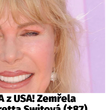
 z USA! Zemřela
etta Switová (†87)