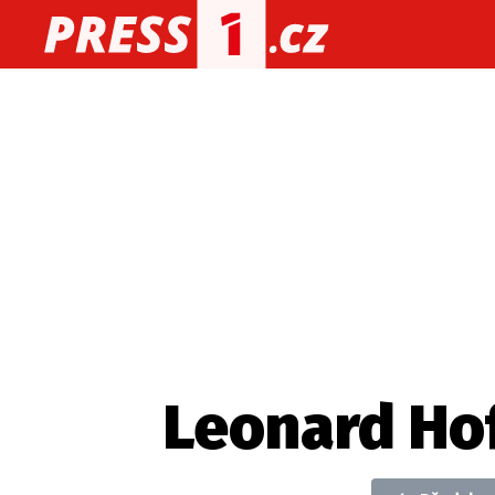
O nás
O redakci
Kon
Zaznamenali jste udál
Leonard Hof