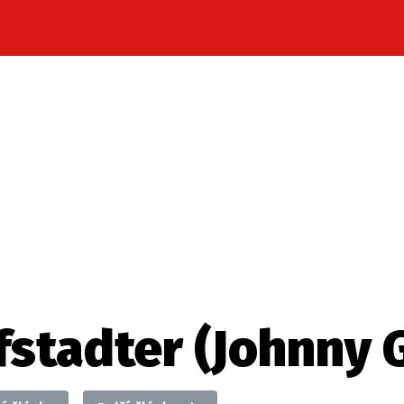
Celebrity
Novinky
Sport
Počasí
takt
Vydavatel
ost? Máte pro nás důležitou zprávu, příb
Pošlete nám mail na:
redakce@press1.cz
stadter (Johnny G
Nejlepší z vás odměníme