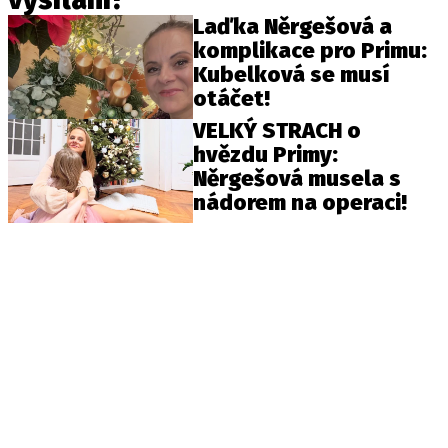
Laďka Něrgešová a
komplikace pro Primu:
Kubelková se musí
otáčet!
VELKÝ STRACH o
hvězdu Primy:
Něrgešová musela s
nádorem na operaci!