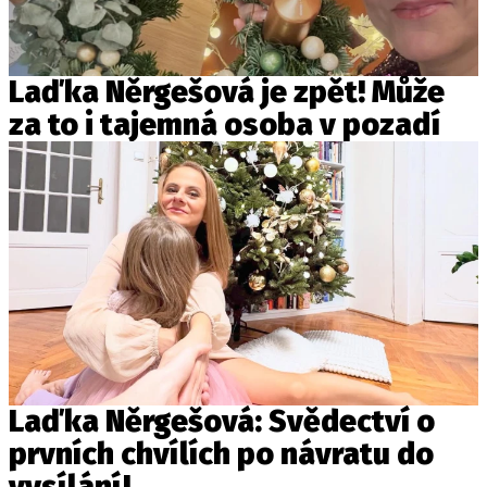
Laďka Něrgešová je zpět! Může
za to i tajemná osoba v pozadí
Laďka Něrgešová: Svědectví o
prvních chvílích po návratu do
vysílání!