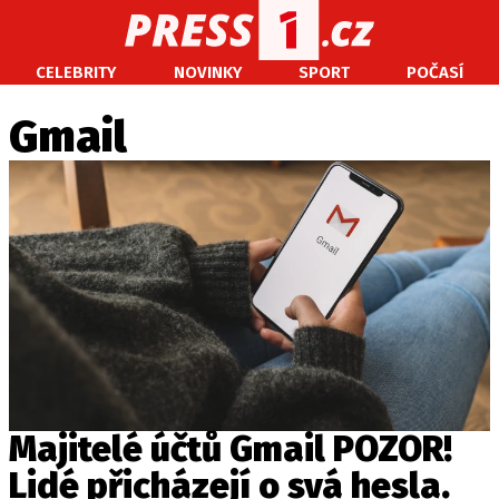
CELEBRITY
NOVINKY
SPORT
POČASÍ
CELEBRITY
NOVINKY
SPORT
POČASÍ
Gmail
Máte příběh, fotku nebo video?
Pošlete e-mail na PRESS1.cz
O NÁS
O REDAKCI
KONTAKT
VYDAVATEL
Majitelé účtů Gmail POZOR!
Lidé přicházejí o svá hesla.