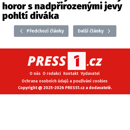
horor s nadpřirozenými jevy
pohltí diváka
Předchozí články
Další články
O nás
O redakci
Kontakt
Vydavatel
Ochrana osobních údajů a používání cookies
Copyright @ 2025-2026 PRESS1.cz a dodavatelé.