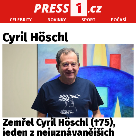
CELEBRITY
NOVINKY
SPORT
POČASÍ
CELEBRITY
NOVINKY
SPORT
POČASÍ
Cyril Höschl
Máte příběh, fotku nebo video?
Pošlete e-mail na PRESS1.cz
O NÁS
O REDAKCI
KONTAKT
VYDAVATEL
Zemřel Cyril Höschl (†75),
jeden z nejuznávanějších