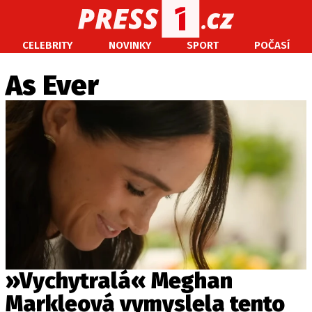
CELEBRITY
NOVINKY
SPORT
POČASÍ
CELEBRITY
NOVINKY
SPORT
POČASÍ
As Ever
Máte příběh, fotku nebo video?
Pošlete e-mail na PRESS1.cz
O NÁS
O REDAKCI
KONTAKT
VYDAVATEL
»Vychytralá« Meghan
Markleová vymyslela tento