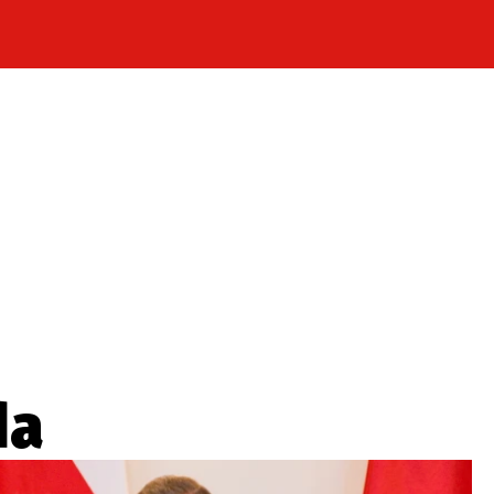
Celebrity
Novinky
Sport
Počasí
takt
Vydavatel
ost? Máte pro nás důležitou zprávu, příb
Pošlete nám mail na:
redakce@press1.cz
da
Nejlepší z vás odměníme