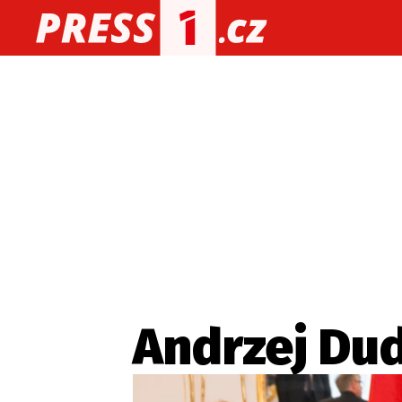
O nás
O redakci
Kon
Zaznamenali jste udál
Andrzej Du