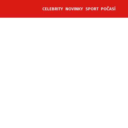
CELEBRITY
NOVINKY
SPORT
POČASÍ
ěh, fotografie, videa?