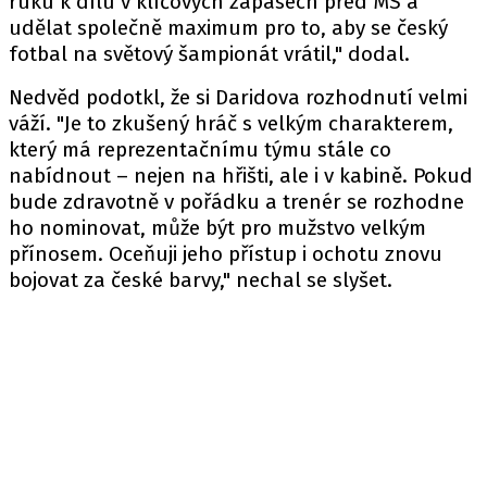
ruku k dílu v klíčových zápasech před MS a
udělat společně maximum pro to, aby se český
fotbal na světový šampionát vrátil," dodal.
Nedvěd podotkl, že si Daridova rozhodnutí velmi
váží. "Je to zkušený hráč s velkým charakterem,
který má reprezentačnímu týmu stále co
nabídnout – nejen na hřišti, ale i v kabině. Pokud
bude zdravotně v pořádku a trenér se rozhodne
ho nominovat, může být pro mužstvo velkým
přínosem. Oceňuji jeho přístup i ochotu znovu
bojovat za české barvy," nechal se slyšet.