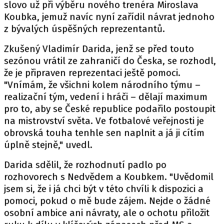
slovo už při výběru nového trenéra Miroslava
Koubka, jemuž navíc nyní zařídil návrat jednoho
z bývalých úspěšných reprezentantů.
Zkušený Vladimír Darida, jenž se před touto
sezónou vrátil ze zahraničí do Česka, se rozhodl,
že je připraven reprezentaci ještě pomoci.
"Vnímám, že všichni kolem národního týmu –
realizační tým, vedení i hráči – dělají maximum
pro to, aby se České republice podařilo postoupit
na mistrovství světa. Ve fotbalové veřejnosti je
obrovská touha tenhle sen naplnit a já ji cítím
úplně stejně,"
uvedl
.
Darida sdělil, že rozhodnutí padlo po
rozhovorech s Nedvědem a Koubkem. "Uvědomil
jsem si, že i já chci být v této chvíli k dispozici a
pomoci, pokud o mě bude zájem. Nejde o žádné
osobní ambice ani návraty, ale o ochotu přiložit