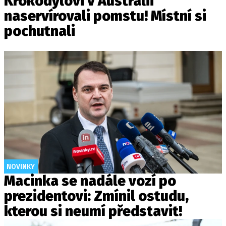
Krokodýlovi v Austrálii
naservírovali pomstu! Místní si
pochutnali
NOVINKY
Macinka se nadále vozí po
prezidentovi: Zmínil ostudu,
kterou si neumí představit!