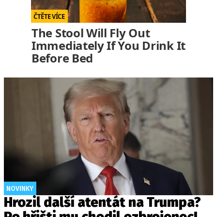
The Stool Will Fly Out
Immediately If You Drink It
Before Bed
NOVINKY
Hrozil další atentát na Trumpa?
Po hřišti mu chodil ozbrojenec!