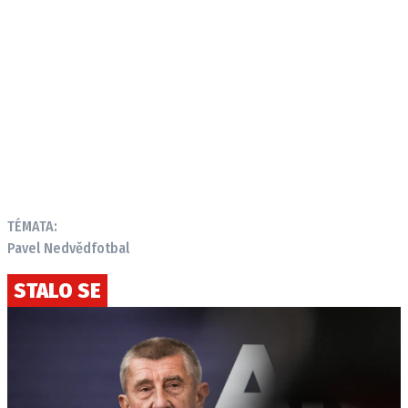
TÉMATA:
Pavel Nedvěd
fotbal
STALO SE