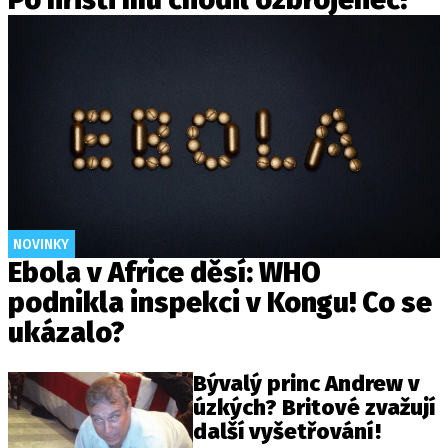
NOVINKY
Ebola v Africe děsí: WHO
podnikla inspekci v Kongu! Co se
ukázalo?
Bývalý princ Andrew v
úzkých? Britové zvažují
další vyšetřování!