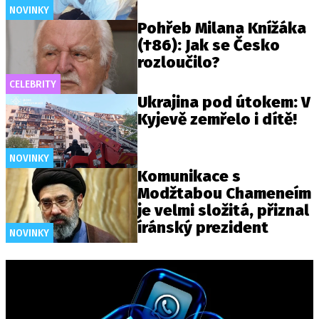
NOVINKY
Pohřeb Milana Knížáka
(†86): Jak se Česko
rozloučilo?
CELEBRITY
Ukrajina pod útokem: V
Kyjevě zemřelo i dítě!
NOVINKY
Komunikace s
Modžtabou Chameneím
je velmi složitá, přiznal
íránský prezident
NOVINKY