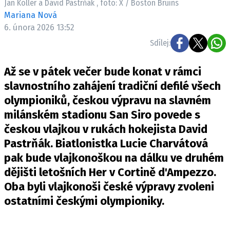
Jan Koller a David Pastrňák , foto: X / Boston Bruins
Mariana Nová
6. února 2026 13:52
Sdílej:
Až se v pátek večer bude konat v rámci
slavnostního zahájení tradiční defilé všech
olympioniků, českou výpravu na slavném
milánském stadionu San Siro povede s
českou vlajkou v rukách hokejista David
Pastrňák. Biatlonistka Lucie Charvátová
pak bude vlajkonoškou na dálku ve druhém
dějišti letošních Her v Cortině d'Ampezzo.
Oba byli vlajkonoši české výpravy zvoleni
ostatními českými olympioniky.