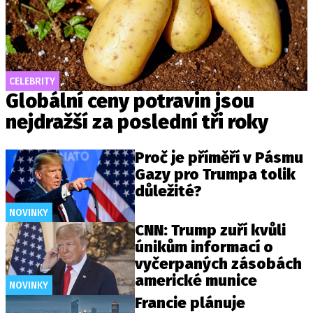
CELEBRITY
Globální ceny potravin jsou
nejdražší za poslední tři roky
Proč je příměří v Pásmu
Gazy pro Trumpa tolik
důležité?
NOVINKY
CNN: Trump zuří kvůli
únikům informací o
vyčerpaných zásobách
americké munice
NOVINKY
Francie plánuje