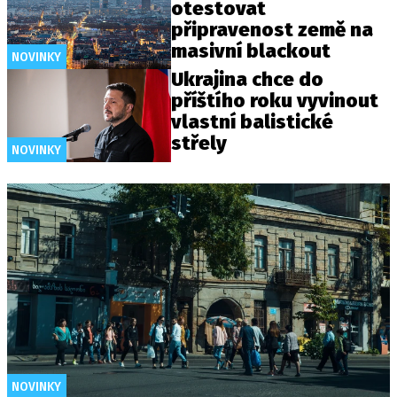
otestovat
připravenost země na
masivní blackout
NOVINKY
Ukrajina chce do
příštího roku vyvinout
vlastní balistické
střely
NOVINKY
NOVINKY