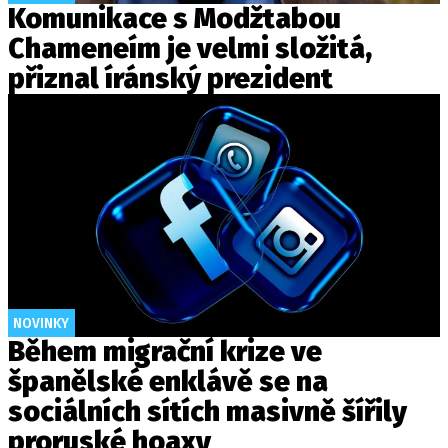
Komunikace s Modžtabou
Chameneím je velmi složitá,
přiznal íránský prezident
NOVINKY
Během migrační krize ve
španělské enklávě se na
sociálních sítích masivně šířily
proruské hoaxy