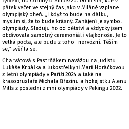
týmem, do Cortiny d´Ampezzo. Do místa, kde v
pátek večer ve stejný čas jako v Miláně vzplane
olympijský oheň. „I když to bude na dálku,
myslím si, že to bude krásný. Zahájení je symbol
olympiády. Sleduju ho od dětství a vždycky jsem
obdivovala samotný ceremoniál i vlajkonoše. Je to
velká pocta, ale budu z toho i nervózní. Těším
se,“ svěřila se.
Charvátová s Pastrňákem navážou na judistu
Lukáše Krpálka a lukostřelkyni Marii Horáčkovou
z letní olympiády v Paříži 2024 a také na
krasobruslaře Michala Březinu a hokejistku Alenu
Mills z poslední zimní olympiády v Pekingu 2022.