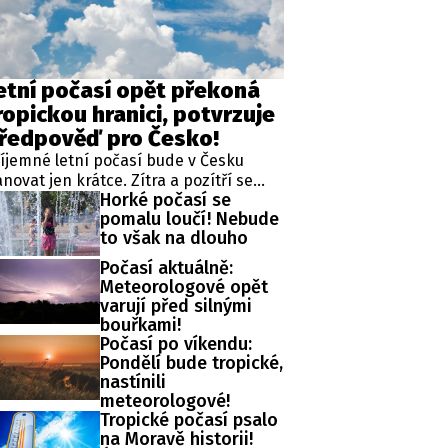
etní počasí opět překoná
ropickou hranici, potvrzuje
ředpověď pro Česko!
íjemné letní počasí bude v Česku
novat jen krátce. Zítra a pozítří se
Horké počasí se
ploty vrátí na normální hodnoty, ale již
pomalu loučí! Nebude
neděli má být opět výrazně přes 30
to však na dlouho
upňů. Upozornil na to Český
ydrometeorologický ústav (ČHMÚ).
Počasí aktuálně:
Meteorologové opět
varují před silnými
bouřkami!
Počasí po víkendu:
Pondělí bude tropické,
nastínili
meteorologové!
Tropické počasí psalo
na Moravě historii!