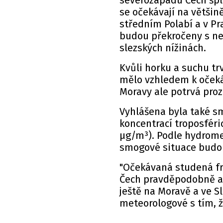
severozápadu Čech šplh
se očekávají na většin
středním Polabí a v Pr
budou překročeny s ne
slezských nížinách.
Kvůli horku a suchu tr
mělo vzhledem k oček
Moravy ale potrvá pro
Vyhlášena byla také s
koncentrací troposfér
μg/m³). Podle hydrome
smogové situace budou 
"Očekávaná studená fr
Čech pravděpodobně až
ještě na Moravě a ve Sl
meteorologové s tím, 