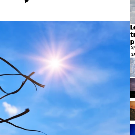
L
t
p
Př
pa
te
v 
st
h