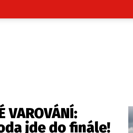
Celebrity
Novinky
Sport
Počasí
takt
Vydavatel
ost? Máte pro nás důležitou zprávu, příb
Pošlete nám mail na:
redakce@press1.cz
É VAROVÁNÍ:
Nejlepší z vás odměníme
da jde do finále!