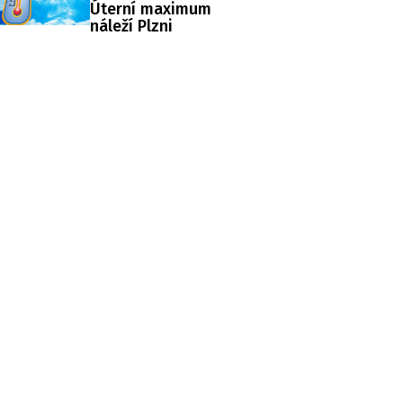
Úterní maximum
náleží Plzni