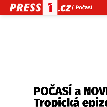
/ Počasí
O nás
O redakci
Kon
Zaznamenali jste udál
POČASÍ a NOV
Tropická epizo