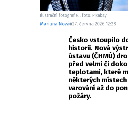
Ilustrační fotografie. , foto: Pixabay
Mariana Nová
27. června 2026 12:28
Česko vstoupilo do
historii. Nová vý
ústavu (
ČHMÚ
) dr
před velmi či dok
teplotami, které 
některých místech
varování až do pon
požáry.