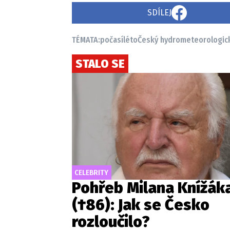
SDÍLEJ
TÉMATA:
počasí
léto
Český hydrometeorologick
STALO SE
CELEBRITY
Pohřeb Milana Knížák
(†86): Jak se Česko
rozloučilo?