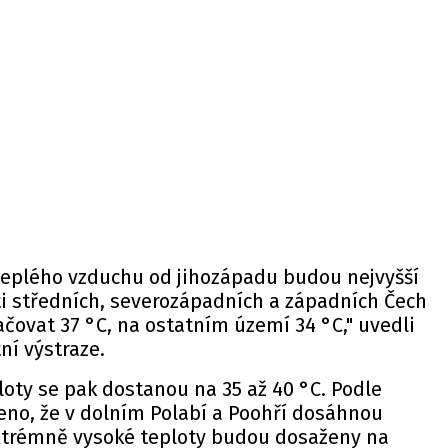
teplého vzduchu od jihozápadu budou nejvyšší
ti středních, severozápadních a západních Čech
ačovat 37 °C, na ostatním území 34 °C," uvedli
ní výstraze.
oty se pak dostanou na 35 až 40 °C. Podle
eno, že v dolním Polabí a Poohří dosáhnou
xtrémně vysoké teploty budou dosaženy na