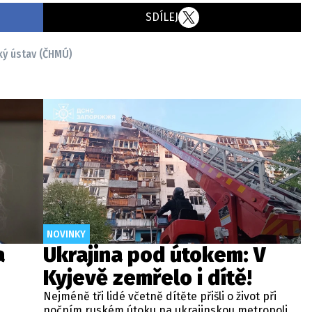
SDÍLEJ
ý ústav (ČHMÚ)
NOVINKY
a
Ukrajina pod útokem: V
Kyjevě zemřelo i dítě!
Nejméně tři lidé včetně dítěte přišli o život při
nočním ruském útoku na ukrajinskou metropoli