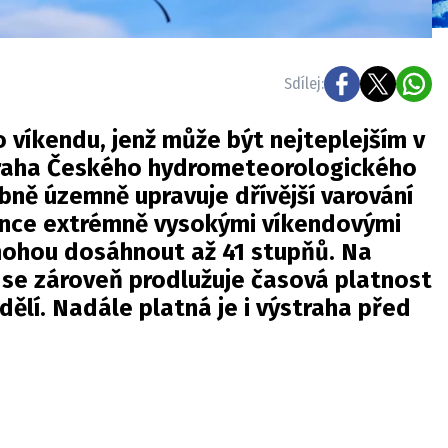
Sdílej:
 víkendu, jenž může být nejteplejším v
straha Českého hydrometeorologického
obně územně upravuje dřívější varování
once extrémně vysokými víkendovými
mohou dosáhnout až 41 stupňů. Na
 se zároveň prodlužuje časová platnost
dělí. Nadále platná je i výstraha před