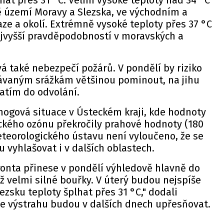
at přes 31 °C. Velmi vysoké teploty nad 34 °C
ě území Moravy a Slezska, ve východním a
aze a okolí. Extrémně vysoké teploty přes 37 °C
jvyšší pravděpodobností v moravských a
vá také nebezpečí požárů. V pondělí by riziko
ávaným srážkám většinou pominout, na jihu
zatím do odvolání.
mogová situace v Ústeckém kraji, kde hodnoty
ického ozónu překročily prahové hodnoty (180
teorologického ústavu není vyloučeno, že se
vyhlašovat i v dalších oblastech.
onta přinese v pondělí výhledově hlavně do
 velmi silné bouřky. V úterý budou nejspíše
ezsku teploty šplhat přes 31 °C," dodali
že výstrahu budou v dalších dnech upřesňovat.