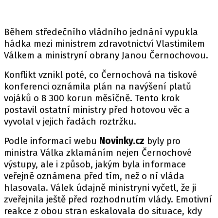
Během středečního vládního jednání vypukla
hádka mezi ministrem zdravotnictví
Vlastimilem
Válkem
a ministryní obrany
Janou Černochovou
.
Konflikt vznikl poté, co Černochová na tiskové
konferenci oznámila plán na navýšení platů
vojáků o 8 300 korun měsíčně. Tento krok
postavil ostatní ministry před hotovou věc a
vyvolal v jejich řadách roztržku.
Podle informací webu
Novinky.cz
byly pro
ministra Válka zklamáním nejen Černochové
výstupy, ale i způsob, jakým byla informace
veřejně oznámena před tím, než o ní vláda
hlasovala. Válek údajně ministryni vyčetl, že ji
zveřejnila ještě před rozhodnutím vlády. Emotivní
reakce z obou stran eskalovala do situace, kdy