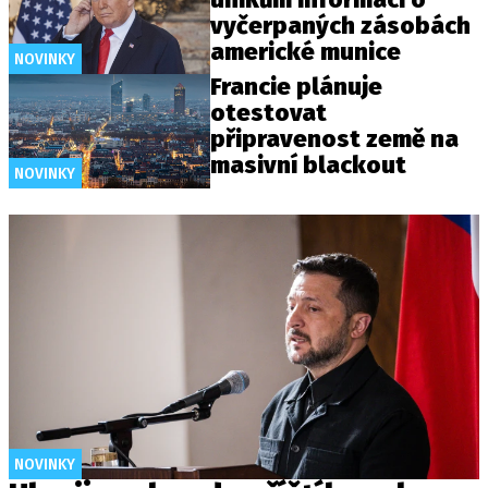
vyčerpaných zásobách
americké munice
NOVINKY
Francie plánuje
otestovat
připravenost země na
masivní blackout
NOVINKY
NOVINKY