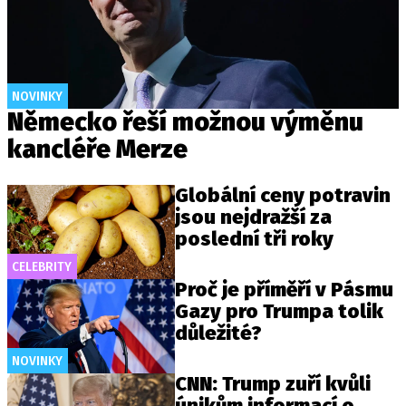
NOVINKY
Německo řeší možnou výměnu
kancléře Merze
Globální ceny potravin
jsou nejdražší za
poslední tři roky
CELEBRITY
Proč je příměří v Pásmu
Gazy pro Trumpa tolik
důležité?
NOVINKY
CNN: Trump zuří kvůli
únikům informací o