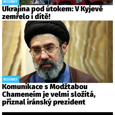
NOVINKY
Ukrajina pod útokem: V Kyjevě
zemřelo i dítě!
NOVINKY
Komunikace s Modžtabou
Chameneím je velmi složitá,
přiznal íránský prezident