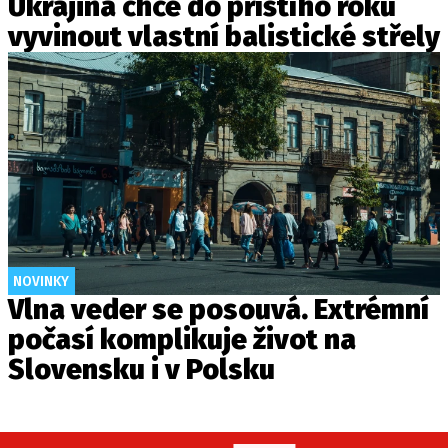
Ukrajina chce do příštího roku
vyvinout vlastní balistické střely
NOVINKY
Vlna veder se posouvá. Extrémní
počasí komplikuje život na
Slovensku i v Polsku