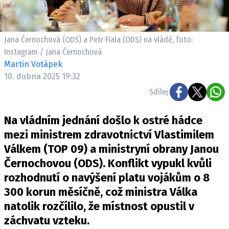
Jana Černochová (ODS) a Petr Fiala (ODS) na vládě, foto:
Instagram / Jana Černochová
Martin Votápek
10. dubna 2025 19:32
Sdílej:
Na vládním jednání došlo k ostré hádce
mezi ministrem zdravotnictví Vlastimilem
Válkem (TOP 09) a ministryní obrany Janou
Černochovou (ODS). Konflikt vypukl kvůli
rozhodnutí o navýšení platu vojákům o 8
300 korun měsíčně, což ministra Válka
natolik rozčílilo, že místnost opustil v
záchvatu vzteku.