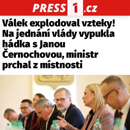
Válek explodoval vzteky!
CELEBRITY
NOVINKY
SPORT
POČASÍ
Na jednání vlády vypukla
Máte příběh, fotku nebo video?
hádka s Janou
Pošlete e-mail na PRESS1.cz
Černochovou, ministr
prchal z místnosti
O NÁS
O REDAKCI
KONTAKT
VYDAVATEL