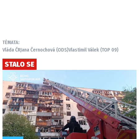
TÉMATA:
Vláda ČR
Jana Černochová (ODS)
Vlastimil Válek (TOP 09)
STALO SE