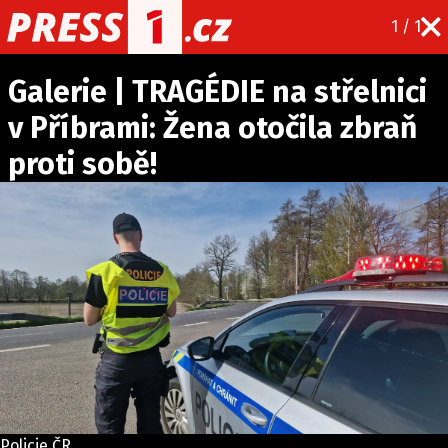
1 / 1
CELEBRITY
NOVINKY
SPORT
POČASÍ
Galerie | TRAGÉDIE na střelnici
v Příbrami: Žena otočila zbraň
Máte příběh, fotku nebo video?
proti sobě!
Pošlete e-mail na PRESS1.cz
O NÁS
O REDAKCI
KONTAKT
VYDAVATEL
Policie ČR