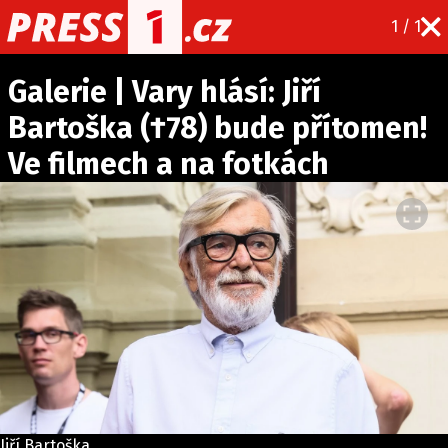
1 / 1
CELEBRITY
NOVINKY
SPORT
POČASÍ
Galerie | Vary hlásí: Jiří
Bartoška (†78) bude přítomen!
Máte příběh, fotku nebo video?
Ve filmech a na fotkách
Pošlete e-mail na PRESS1.cz
O NÁS
O REDAKCI
KONTAKT
VYDAVATEL
Jiří Bartoška