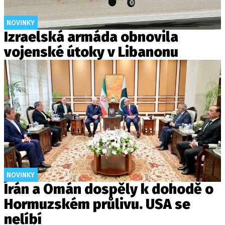
NOVINKY
Izraelská armáda obnovila
vojenské útoky v Libanonu
NOVINKY
Írán a Omán dospěly k dohodě o
Hormuzském průlivu. USA se
nelíbí