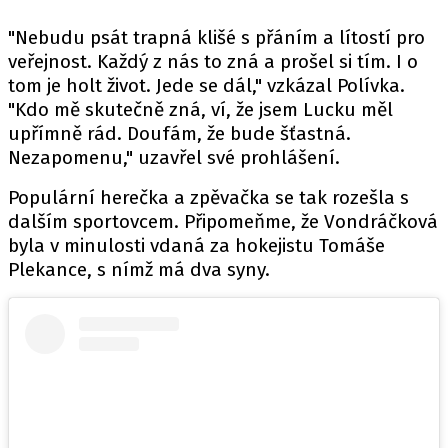
"Nebudu psát trapná klišé s přáním a lítostí pro
veřejnost. Každý z nás to zná a prošel si tím. I o
tom je holt život. Jede se dál," vzkázal Polívka.
"Kdo mě skutečně zná, ví, že jsem Lucku měl
upřímně rád. Doufám, že bude šťastná.
Nezapomenu," uzavřel své prohlášení.
Populární herečka a zpěvačka se tak rozešla s
dalším sportovcem. Připomeňme, že Vondráčková
byla v minulosti vdaná za hokejistu Tomáše
Plekance, s nímž má dva syny.