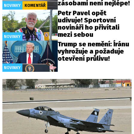
zásobami není nejlépe!
NOVINKY
KOMENTÁŘ
Petr Pavel opět
udivuje! Sportovní
novináři ho přivítali
mezi sebou
NOVINKY
Trump se nemění: Íránu
vyhrožuje a požaduje
otevření průlivu!
NOVINKY