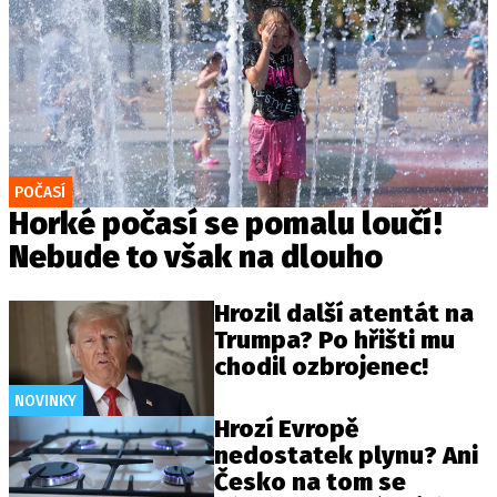
POČASÍ
Horké počasí se pomalu loučí!
Nebude to však na dlouho
Hrozil další atentát na
Trumpa? Po hřišti mu
chodil ozbrojenec!
NOVINKY
Hrozí Evropě
nedostatek plynu? Ani
Česko na tom se