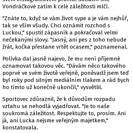
Vondráčkové zatím k celé záležitosti mlčí.
"Znáte to, když se vám život sype a je vám nejhůř,
tak se vším všudy. Chci oznámit rozchod s
Luckou," spustil zápasník a pokračoval velmi
nečekanými slovy. "Jasný, ani pes z toho nebude
žrát, kočka přestane vrtět ocasem," poznamenal.
Polívka dal jasně najevo, že mu není příjemné
oznamovat takovou věc. "Dávám něco takového
poprvé ve svém životě veřejně, poněvadž jsem teď
byl roky pod silným mediálním tlakem a rád bych
ho tímto už konečně ukončil," vysvětlil.
Sportovec zdůraznil, že k důvodům rozpadu
vztahu se nehodlá vyjadřovat. "Je to naše
soukromá záležitost. Respektujte to, prosím. Ani
já, ani Lucka nejsme veřejným majetkem,"
konstatovala.