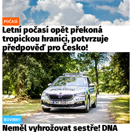
POČASÍ
Letní počasí opět překoná
tropickou hranici, potvrzuje
předpověď pro Česko!
NOVINKY
Neměl vyhrožovat sestře! DNA