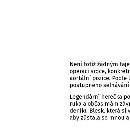
Není totiž žádným taj
operaci srdce, konkrét
aortální pozice. Podle
postupného selhávání 
Legendární herečka pot
ruka a občas mám závr
deníku
Blesk, která si 
aby zůstala se mnou a 