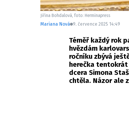
Jiřina Bohdalová, foto: Herminapress
Mariana Nová
9. července 2025 14:49
Téměř každý rok p
hvězdám karlovarsk
ročníku zbývá ještě
herečka tentokrát n
dcera Simona Staš
chtěla. Názor ale