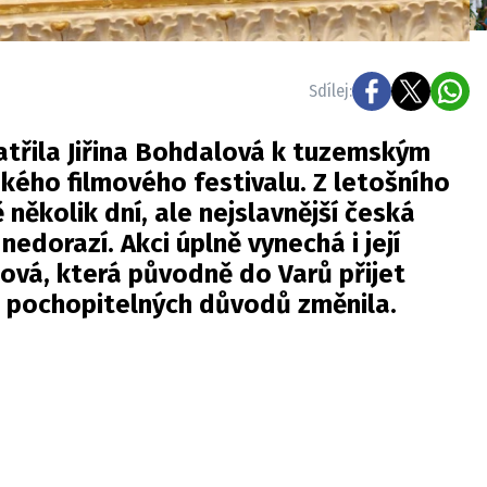
Sdílej:
atřila Jiřina Bohdalová k tuzemským
ého filmového festivalu. Z letošního
 několik dní, ale nejslavnější česká
edorazí. Akci úplně vynechá i její
ová, která původně do Varů přijet
 z pochopitelných důvodů změnila.