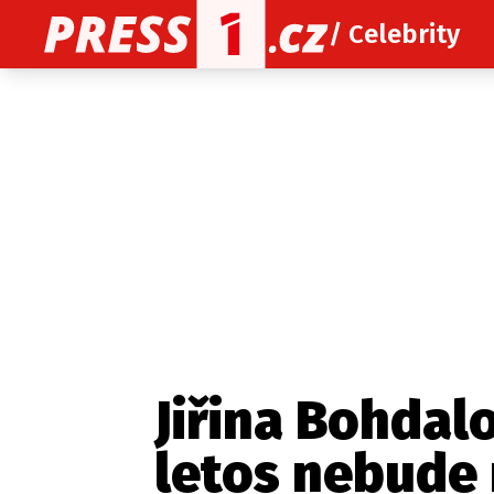
/ Celebrity
O nás
O redakci
Kon
Zaznamenali jste udál
Jiřina Bohdal
letos nebude 