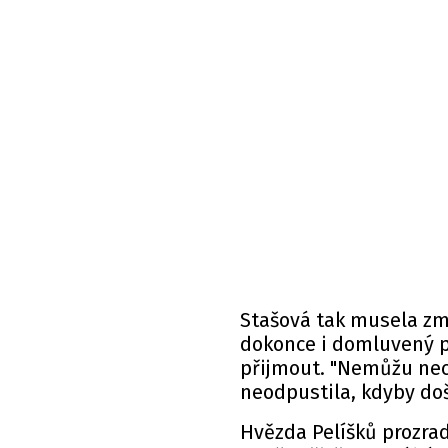
Stašová tak musela změ
dokonce i domluvený p
přijmout. "Nemůžu ne
neodpustila, kdyby doš
Hvězda Pelíšků prozrad