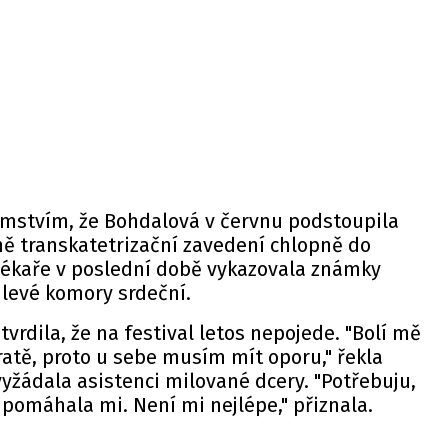
emstvím, že Bohdalová v červnu podstoupila
ně transkatetrizační zavedení chlopně do
 lékaře v poslední době vykazovala známky
levé komory srdeční.
vrdila, že na festival letos nepojede. "Bolí mě
atě, proto u sebe musím mít oporu," řekla
vyžádala asistenci milované dcery. "Potřebuju,
pomáhala mi. Není mi nejlépe," přiznala.