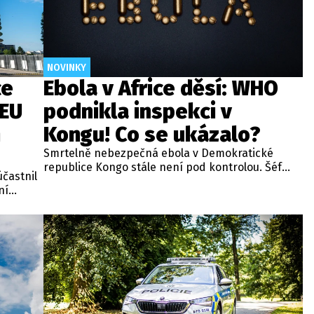
NOVINKY
ce
Ebola v Africe děsí: WHO
 EU
podnikla inspekci v
m
Kongu! Co se ukázalo?
Smrtelně nebezpečná ebola v Demokratické
republice Kongo stále není pod kontrolou. Šéf
účastnil
Světové zdravotnické organizace WHO Tedros
ní
Adhanom Ghebreyesus se o tom v africké zemi
unie
osobně přesvědčil.
m byl
tup při