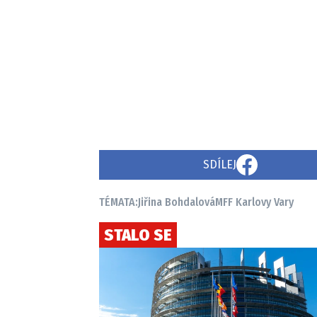
SDÍLEJ
TÉMATA:
Jiřina Bohdalová
MFF Karlovy Vary
STALO SE