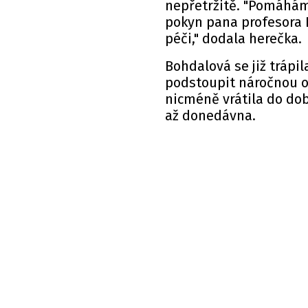
nepřetržitě. "Pomáhám 
pokyn pana profesora 
péči," dodala herečka.
Bohdalová se již trápi
podstoupit náročnou ope
nicméně vrátila do dobr
až donedávna.