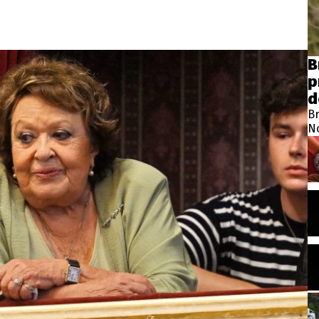
B
p
d
Br
N
ro
no
je
A