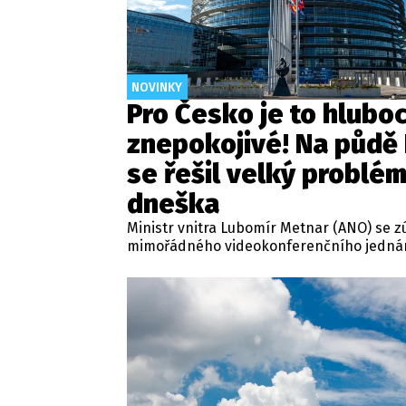
NOVINKY
Pro Česko je to hlubo
znepokojivé! Na půdě
se řešil velký problé
dneška
Ministr vnitra Lubomír Metnar (ANO) se z
mimořádného videokonferenčního jedná
ministrů vnitra členských států Evropské 
svolaného v reakci na migrační situaci ve
španělské exklávě Ceuta. Hlavním témate
aktuální vývoj, přijatá opatření i další pos
ochraně vnějších hranic Evropské unie.