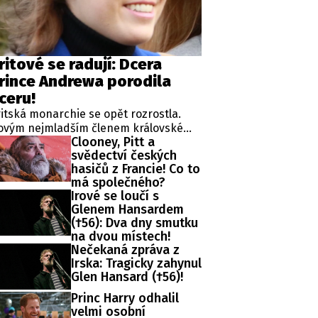
ritové se radují: Dcera
rince Andrewa porodila
ceru!
itská monarchie se opět rozrostla.
ovým nejmladším členem královské
Clooney, Pitt a
diny, v jejímž čele stojí král Karel III., je
svědectví českých
vorozená dcera princezny Eugenie,
hasičů z Francie! Co to
dné z dcer kontroverzního prince
má společného?
ndrewa.
Irové se loučí s
Glenem Hansardem
(†56): Dva dny smutku
na dvou místech!
Nečekaná zpráva z
Irska: Tragicky zahynul
Glen Hansard (†56)!
Princ Harry odhalil
velmi osobní