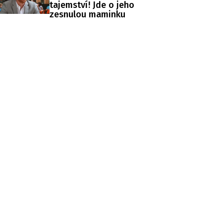
tajemství! Jde o jeho
zesnulou maminku