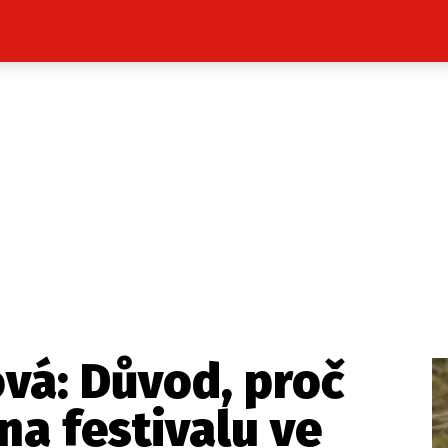
Celebrity
Novinky
Sport
Počasí
takt
Vydavatel
ost? Máte pro nás důležitou zprávu, příb
Pošlete nám mail na:
redakce@press1.cz
ová: Důvod, proč
Nejlepší z vás odměníme
na festivalu ve